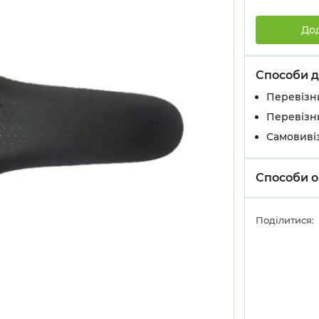
До
Способи д
Перевізн
Перевізн
Самовивіз
Способи о
Поділитися: