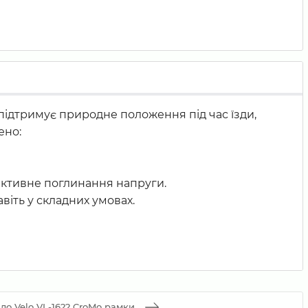
підтримує природне положення під час їзди,
ено:
фективне поглинання напруги.
віть у складних умовах.
дло Velo VL-1622 CroMo рамки