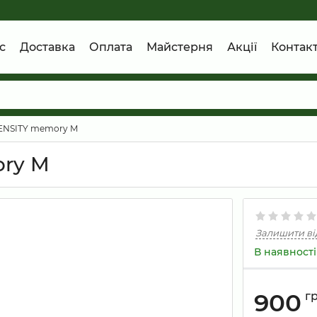
с
Доставка
Оплата
Майстерня
Акції
Контак
DENSITY memory M
ory M
Залишити ві
В наявності
900
г