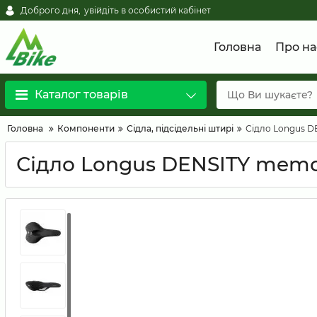
Доброго дня,
увійдіть в особистий кабінет
Головна
Про на
Каталог товарів
Головна
Компоненти
Сідла, підсідельні штирі
Сідло Longus 
Сідло Longus DENSITY mem