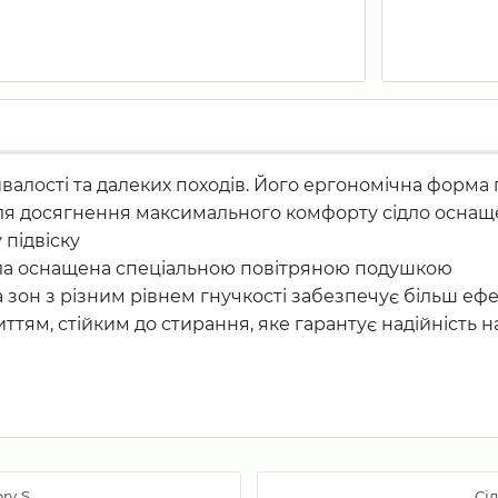
алості та далеких походів. Його ергономічна форма 
ля досягнення максимального комфорту сідло оснащ
 підвіску
ідла оснащена спеціальною повітряною подушкою
а зон з різним рівнем гнучкості забезпечує більш е
ям, стійким до стирання, яке гарантує надійність на
ry S
Сі