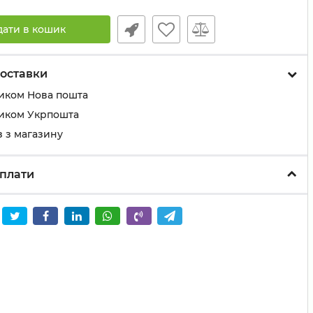
дати в кошик
оставки
иком Нова пошта
иком Укрпошта
 з магазину
плати