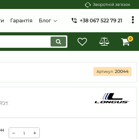
Зворотній зв'язок
ти
Гарантія
Блог
+38 067 522 79 21
0
20044
Артикул:
дгук
рн
−
+