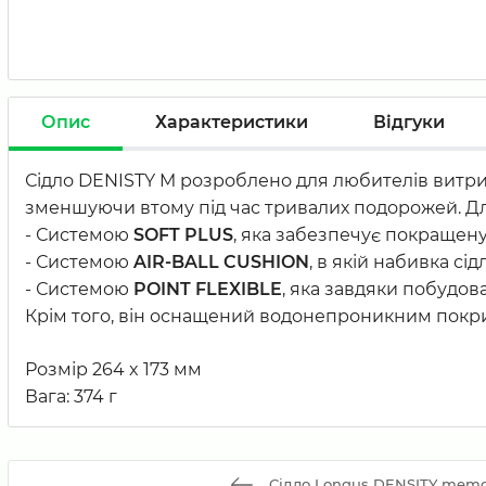
Опис
Характеристики
Відгуки
Сідло DENISTY M розроблено для любителів витрив
зменшуючи втому під час тривалих подорожей. Д
- Системою
SOFT PLUS
, яка забезпечує покращену
- Системою
AIR-BALL CUSHION
, в якій набивка с
- Системою
POINT FLEXIBLE
, яка завдяки побудов
Крім того, він оснащений водонепроникним покритт
Розмір 264 x 173 мм
Вага: 374 г
Сідло Longus DENSITY memo