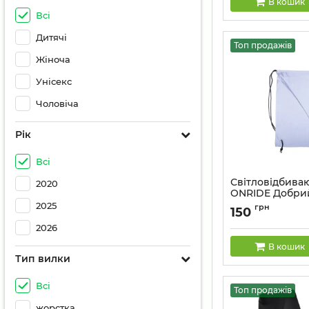
В кошик
Всі
Дитячі
Топ продажів
Жіноча
Унісекс
Чоловіча
Рік
Всі
Світловідбива
2020
ONRIDE Добрий
2025
Артикул:
2526116102
грн
150
2026
В кошик
Тип вилки
Всі
Топ продажів
жорстка