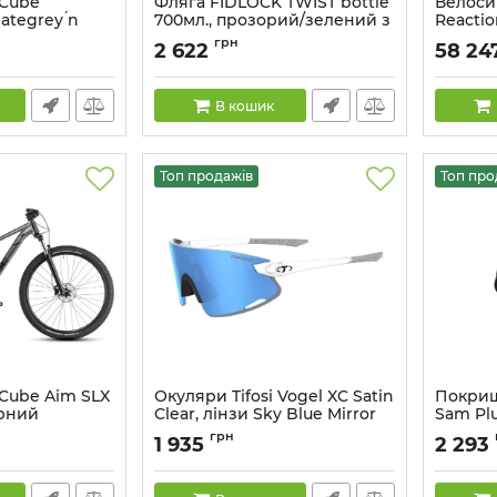
 Cube
Фляга FIDLOCK TWIST bottle
Велоси
ategrey ́n
700мл., прозорий/зелений з
Reactio
конектором та базою
´holo
грн
2 622
58 24
Артикул:
4251207 404443
Артикул:
В кошик
Топ продажів
Топ про
 Cube Aim SLX
Окуляри Tifosi Vogel XC Satin
Покриш
рний
Clear, лінзи Sky Blue Mirror
Sam Plu
(13%)
Perfor
грн
1 935
2 293
SnakeSk
Артикул:
1890405363
Артикул: