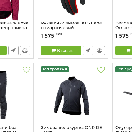
педна жіноча
Рукавички зимові KLS Cape
Велома
онепроникна
помаранчевий
Orname
ча Sangria
Артикул:
8585053813125
Артикул:
грн
1 575
1 575
2894
В кошик
Топ продажів
Топ про
ани без
Зимова велокуртка ONRIDE
Окуляри