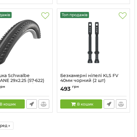
дажів
Топ продажів
ка Schwalbe
Безкамерні ніпелі KLS FV
NE 29x2.25 (57-622)
40мм чорний (2 шт)
Perfomance B / B-SK
Артикул:
8585053817673
грн
грн
493
67EPI
TIR-99-01
В кошик
В кошик
ред »