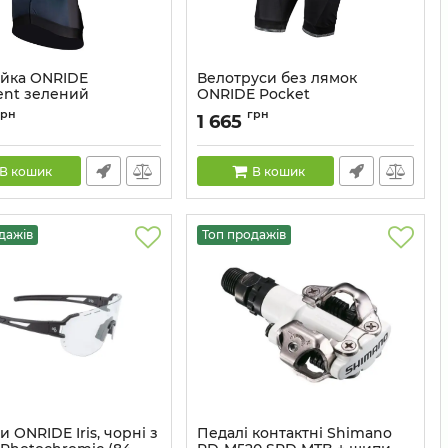
йка ONRIDE
Велотруси без лямок
nt зелений
ONRIDE Pocket
6936116101579
Артикул:
6936116101610
грн
грн
1 665
В кошик
В кошик
дажів
Топ продажів
 ONRIDE Iris, чорні з
Педалі контактні Shimano