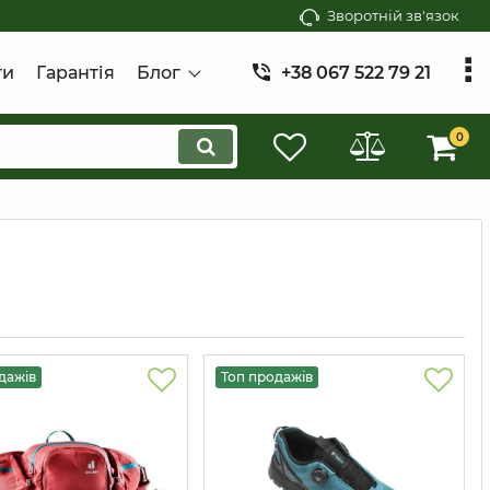
Зворотній зв'язок
ти
Гарантія
Блог
+38 067 522 79 21
0
дажів
Топ продажів