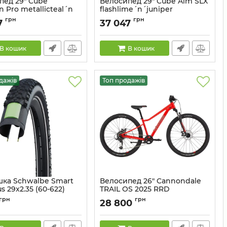
пед 29" Cube
Велосипед 29" Cube Aim SLX
n Pro metallicteal´n
flashlime´n´juniper
Артикул:
841210-L
грн
грн
7
37 047
843110-XL
В кошик
В кошик
дажів
Топ продажів
ка Schwalbe Smart
Велосипед 26" Cannondale
s 29x2.35 (60-622)
TRAIL OS 2025 RRD
mance, GreenGuard,
Артикул:
SKE-00-35
грн
грн
28 800
in, DD, ADDIX, B/B
11159474