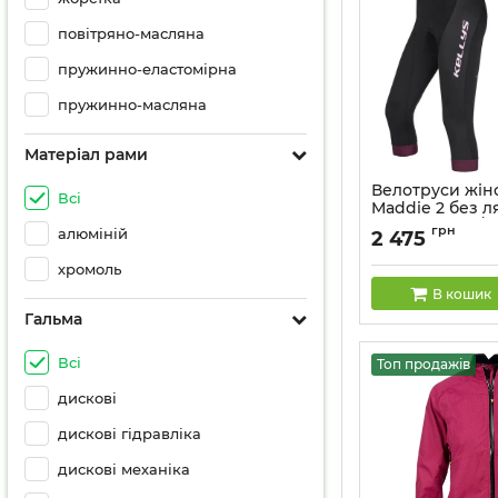
повітряно-масляна
пружинно-еластомірна
пружинно-масляна
Матеріал рами
Велотруси жін
Всі
Maddie 2 без л
памперсом 3/4
грн
алюміній
2 475
Артикул:
858505381
хромоль
В кошик
Гальма
Всі
Топ продажів
дискові
дискові гідравліка
дискові механіка