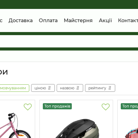
с
Доставка
Оплата
Майстерня
Акції
Контак
ри
амовчуванням
ціною
назвою
рейтингу
Топ продажів
Топ про