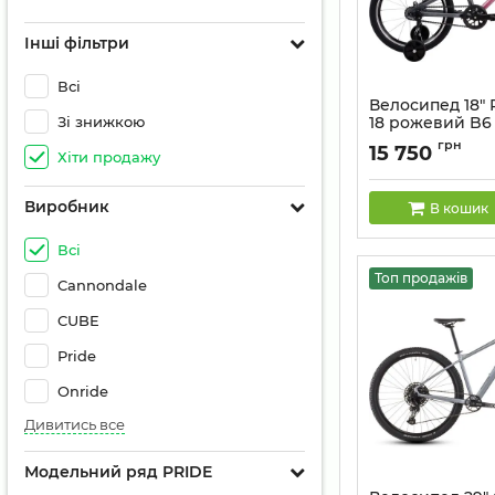
Інші фільтри
Всі
Велосипед 18" 
Зі знижкою
18 рожевий B6
Артикул:
SKE-01-43
грн
15 750
Хіти продажу
Виробник
В кошик
Всі
Топ продажів
Cannondale
CUBE
Pride
Onride
Дивитись все
Модельний ряд PRIDE