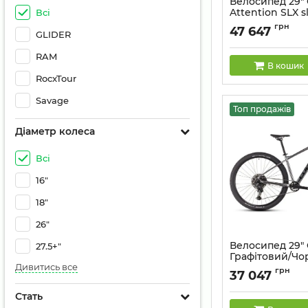
Велосипед 29"
Attention SLX sl
Всі
́black
грн
47 647
GLIDER
Артикул:
142210-L
RAM
В кошик
RocxTour
Savage
Топ продажів
Діаметр колеса
Всі
16"
18"
26"
Велосипед 29"
27.5+"
Графітовий/Чо
Дивитись все
Артикул:
841200
грн
37 047
Стать