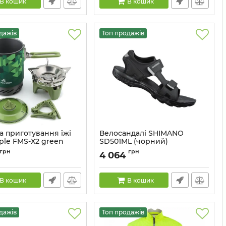
В кошик
В кошик
дажів
Топ продажів
а приготування їжі
Велосандалі SHIMANO
ple FMS-X2 green
SD501ML (чорний)
106545
Артикул:
ESHSD501MCL01S43000
грн
грн
4 064
В кошик
В кошик
дажів
Топ продажів