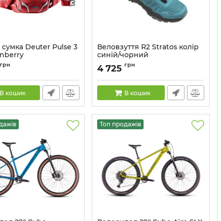
сумка Deuter Pulse 3
Веловзуття R2 Stratos колір
anberry
синій/чорний
39103215000
Артикул:
ATSH09D/40
грн
грн
4 725
В кошик
В кошик
дажів
Топ продажів