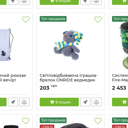
В кошик
Топ продажів
Топ про
ючий рюкзак
Світловідбиваюча іграшка-
Систем
 вечір!
брелок ONRIDE ведмедик
Fire-Ma
628
Артикул:
2526116102549
Артикул:
грн
203
2 453
В кошик
Топ продажів
Топ про
-7.69 %
-7.69 %