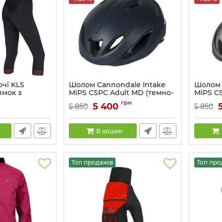
очі KLS
Шолом Cannondale Intake
Шолом 
ямок з
MiPS CSPC Adult MD (темно-
MiPS C
 рожевий
синій)
Артикул:
грн
5 400
5 850
5 850
2401
Артикул:
HEL-12-23
В кошик
Топ продажів
Топ про