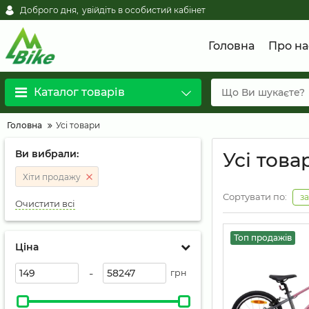
Доброго дня,
увійдіть в особистий кабінет
Головна
Про на
Каталог товарів
Головна
Усі товари
Ви вибрали:
Усі това
Хіти продажу
Сортувати по:
з
Очистити всі
Топ продажів
Ціна
-
грн