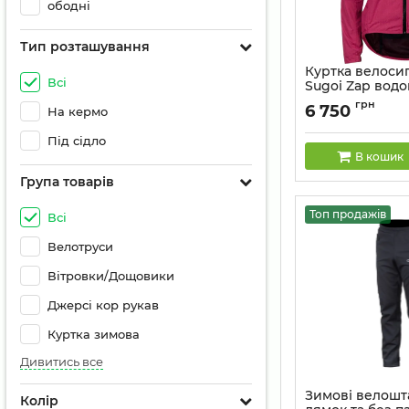
ободні
Тип розташування
Куртка велоси
Всі
Sugoi Zap вод
світловідбиваю
грн
6 750
На кермо
Артикул:
67307703
Під сідло
В кошик
Група товарів
Топ продажів
Всі
Велотруси
Вітровки/Дощовики
Джерсі кор рукав
Куртка зимова
Дивитись все
Зимові велошт
Колір