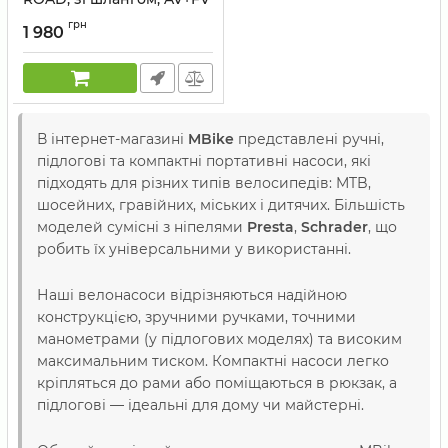
чорний
грн
1 980
Артикул:
PUM-33-30
В інтернет-магазині
MBike
представлені ручні,
підлогові та компактні портативні насоси, які
підходять для різних типів велосипедів: MTB,
шосейних, гравійних, міських і дитячих. Більшість
моделей сумісні з ніпелями
Presta
,
Schrader
, що
робить їх універсальними у використанні.
Наші велонасоси відрізняються надійною
конструкцією, зручними ручками, точними
манометрами (у підлогових моделях) та високим
максимальним тиском. Компактні насоси легко
кріпляться до рами або поміщаються в рюкзак, а
підлогові — ідеальні для дому чи майстерні.