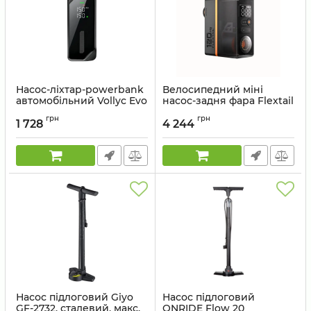
Насос-ліхтар-powerbank
Велосипедний міні
автомобільний Vollyc Evo
насос-задня фара Flextail
Tire Pump by Flextail, 150
Tiny Tire Pump ACS,
грн
грн
PSI, 1500 mAh
чорний
1 728
4 244
Артикул:
6975755966946
Артикул:
697575596634
Насос підлоговий Giyo
Насос підлоговий
GF-2732, сталевий, макс.
ONRIDE Flow 20