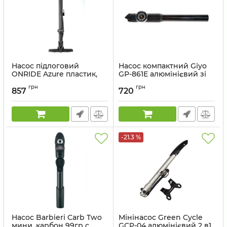
Насос підлоговий
Насос компактний Giyo
ONRIDE Azure пластик,
GP-861E алюмінієвий зі
макс. тиск 160 psi, голівка
шлангом та манометром
грн
грн
з двома отворами під
857
720
Артикул:
GP-861E
FV/AV
Артикул:
2526116103490
-21.3 %
Насос Barbieri Carb Two
Мінінасос Green Cycle
мини, карбон 99гр с
GCP-04 алюмінієвий 2 в1