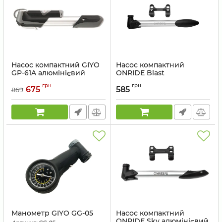
Насос компактний GIYO
Насос компактний
GP-61A алюмінієвий
ONRIDE Blast
телескопічний з
алюмінієвий з
грн
грн
манометром
манометром
675
585
869
Артикул:
GP-61A
Артикул:
69311100019
Манометр GIYO GG-05
Насос компактний
ONRIDE Sky алюмінієвий