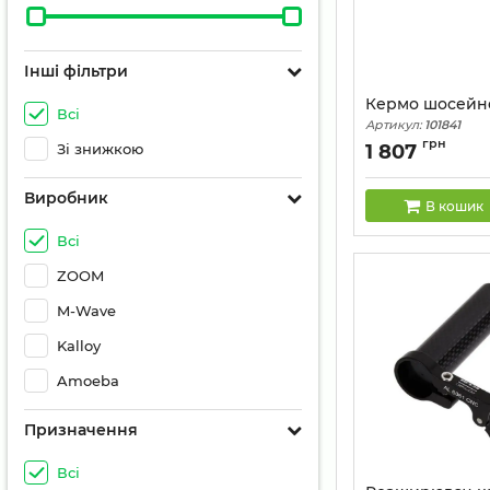
Інші фільтри
Кермо шосейн
Всі
Артикул:
101841
грн
Зі знижкою
1 807
Виробник
В кошик
Всі
ZOOM
M-Wave
Kalloy
Amoeba
Призначення
Всі