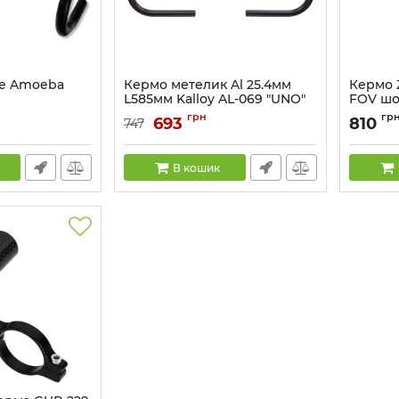
е Amoeba
Кермо метелик Al 25.4мм
Кермо 
L585мм Kalloy AL-069 "UNO"
FOV шо
(ED)
black
грн
гр
693
810
747
Артикул:
HBA-70-01
Артикул:
В кошик