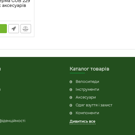
ерма GUB 229
 аксесуарів
 мм
BK
н
Каталог товарів
Велосипеди
я
Інструменти
Аксесуари
Одяг взуття і захист
Компоненти
фіденційності
Дивитись все