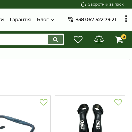
Зворотній зв'язок
ти
Гарантія
Блог
+38 067 522 79 21
0