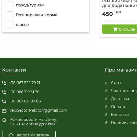
Розширювач к
город/туризм
для додаткових
карбоновий 70
грн
450
Розширювач керма
Артикул:
GUB_229_
шоссе
В кошик
Контакти
Про магази
+38 067 522 79 21
Статті
Часті питанн
+38 066 719 31 70
Доставка
+38 067 631 87 86
Оплата
VeloSectorPeloton@gmail.com
Контакти
Режим роботи магазину:
Політика кон
ПН - СБ: с 11:00 до 19:00
Зворотній зв'язок