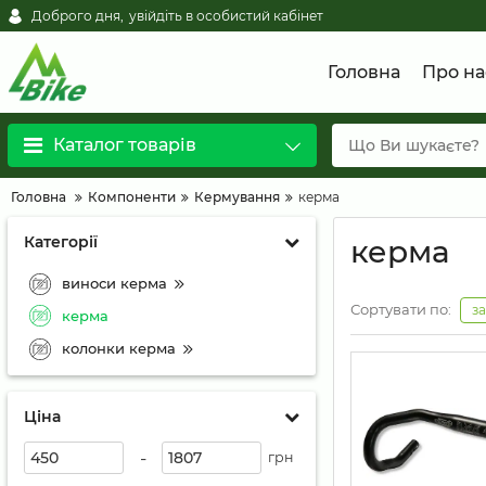
Доброго дня,
увійдіть в особистий кабінет
Головна
Про на
Каталог товарів
Головна
Компоненти
Кермування
керма
Категорії
керма
виноси керма
Сортувати по:
з
керма
колонки керма
Ціна
-
грн