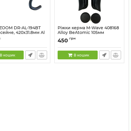
ZOOM DR-AL-194BT
Ріжки керма M-Wave 408168
сейне, 420x31.8мм Al
Alloy BeAtomic 105мм
Артикул:
408168
н
грн
450
HBA-85-07
В кошик
В кошик