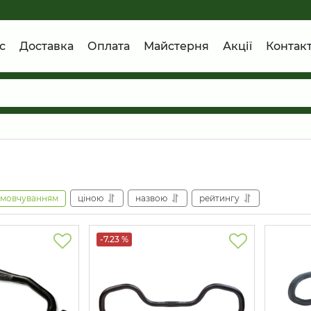
с
Доставка
Оплата
Майстерня
Акції
Контак
амовчуванням
ціною
назвою
рейтингу
-7.23 %