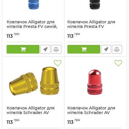
Ковпачок Alligator для
Ковпачок Alligator для
ніпелів Presta FV синій,
ніпелів Presta FV
комлект 2 шт.
чорний, комлект 2 шт.
грн
грн
113
113
Артикул:
LY-VC01BL#P2
Артикул:
LY-VC01BK#P2
Ковпачок Alligator для
Ковпачок Alligator для
ніпелів Schrader AV
ніпелів Schrader AV
золотистий, комлект 2
червоний, комлект 2 шт.
грн
грн
шт.
113
113
Артикул:
LY-VC02RD#P2
Артикул:
LY-VC02GN#P2