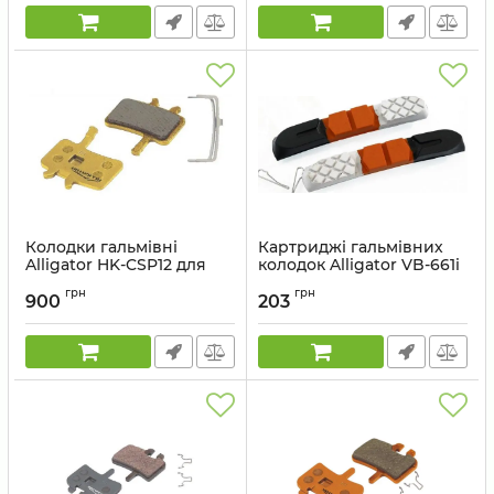
Колодки гальмівні
Картриджі гальмівних
Alligator HK-CSP12 для
колодок Alligator VB-661i
Avid Juicy Carbon
3 кольори
грн
грн
/3/5/7/BB7 Mech кераміка
900
203
Артикул:
VB-661i
Артикул:
HK-CSP12