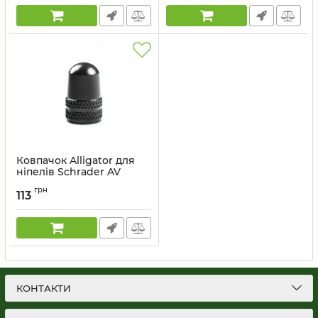
Ковпачок Alligator для
ніпелів Schrader AV
чорний, комлект 2 шт.
грн
113
Артикул:
LY-VC02BK#P2
КОНТАКТИ