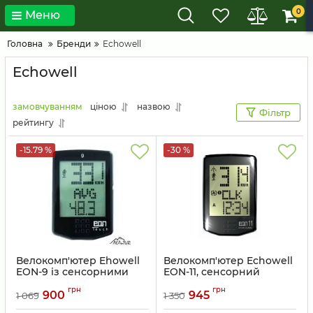
0
Меню
Головна
Бренди
Echowell
Echowell
замовчуванням
ціною
назвою
Фільтр
рейтингу
-15.79 %
-30 %
Велокомп'ютер Ehowell
Велокомп'ютер Echowell
EON-9 із сенсорними
EON-11, сенсорний
кнопками та
дисплей, чорний
грн
грн
термометром
900
945
1 069
1 350
Артикул:
804720
Артикул:
804728