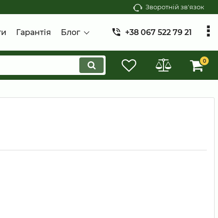
Зворотній зв'язок
ти
Гарантія
Блог
+38 067 522 79 21
0