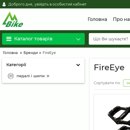
Доброго дня,
увійдіть в особистий кабінет
Головна
Про на
Каталог товарів
Головна
Бренди
FireEye
Категорії
FireEye
педалі і шипи
Сортувати по:
з