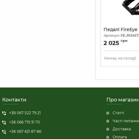
Педалі FireEye
Артикул:
FE_ROAST
грн
2 025
Немає на складі
Контакти
Про магази
+38 067 522 79 21
Статті
Часті питанн
+38 066 719 31 70
Доставка
+38 067 631 87 86
Оплата