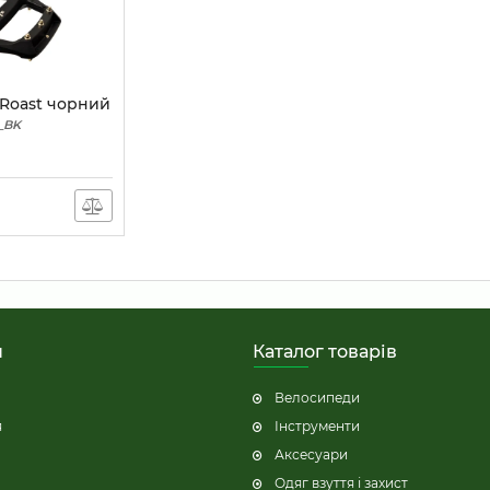
 Roast чорний
_BK
н
Каталог товарів
Велосипеди
я
Інструменти
Аксесуари
Одяг взуття і захист