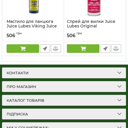
Мастило для ланцюга
Спрей для вилки Juice
Juice Lubes Viking Juice
Lubes Original
всепогодне 130мл
Suspension Lubricant and
грн
грн
Cleaner 400ml
506
506
Артикул:
96033708 (CVJ1)
Артикул:
5060268 050136 (FJ1)
КОНТАКТИ
ПРО МАГАЗИН
КАТАЛОГ ТОВАРІВ
ПІДПИСКА
МИ У СОЦМЕРЕЖАХ: