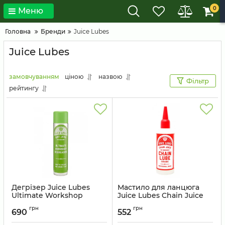
0
Меню
Головна
Бренди
Juice Lubes
Juice Lubes
замовчуванням
ціною
назвою
Фільтр
рейтингу
Дегрізер Juice Lubes
Мастило для ланцюга
Ultimate Workshop
Juice Lubes Chain Juice
Degreaser спрей 600мл
Ceramic керамічне 130мл
грн
грн
690
552
Артикул:
5060268 050334 (DJH1)
Артикул:
96033692 (CRJ1)