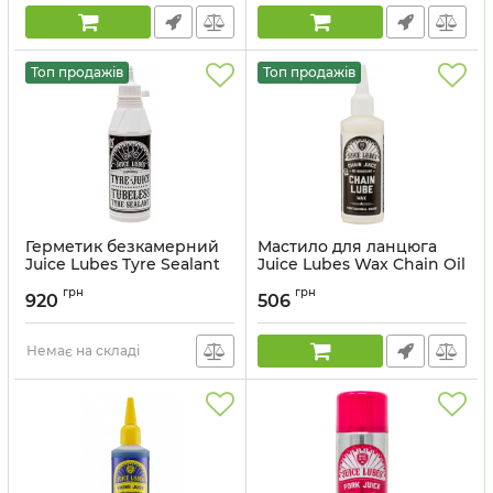
Топ продажів
Топ продажів
Герметик безкамерний
Мастило для ланцюга
Juice Lubes Tyre Sealant
Juice Lubes Wax Chain Oil
500
130ml
грн
грн
920
506
Артикул:
5060268 050259 (TJ1)
Артикул:
5060268 052147 (CJX1)
Немає на складі