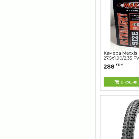
Камера Maxxis U
27,5x1.90/2.35 
Артикул:
51750761
грн
288
В кошик