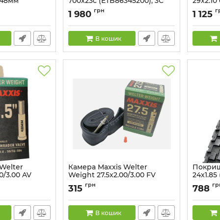
L:48мм
700x23c (ETB86345200), 3С
29x2.10
складана
Артикул:
грн
г
1 980
1 125
Артикул:
52863452
В кошик
Welter
Камера Maxxis Welter
Покришк
0/3.00 AV
Weight 27.5x2.00/3.00 FV
24x1.85
L:48мм
70a
грн
гр
315
788
Артикул:
4717784040134
Артикул:
В кошик