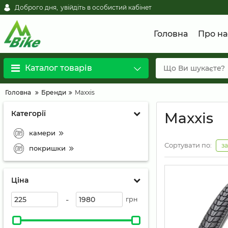
Доброго дня,
увійдіть в особистий кабінет
Головна
Про на
Каталог товарів
Головна
Бренди
Maxxis
Категорії
Maxxis
камери
Сортувати по:
з
покришки
Ціна
-
грн