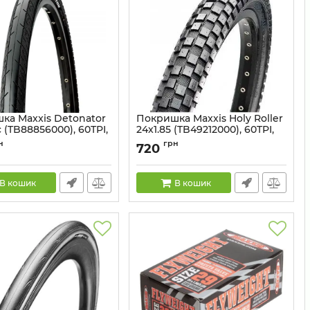
ка Maxxis Detonator
Покришка Maxxis Holy Roller
 (TB88856000), 60TPI,
24x1.85 (TB49212000), 60TPI,
70a
н
грн
720
52888560
Артикул:
52492120
В кошик
В кошик