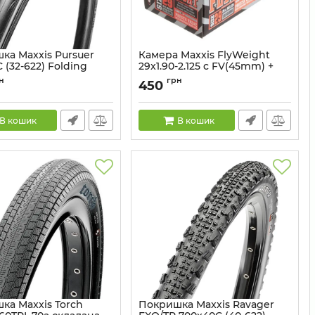
ка Maxxis Pursuer
Камера Maxxis FlyWeight
 (32-622) Folding
29x1.90-2.125 c FV(45mm) +
фліппер
н
грн
450
ETB00262000
Артикул:
51968450
В кошик
В кошик
ка Maxxis Torch
Покришка Maxxis Ravager