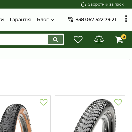
Зворотній зв'язок
ти
Гарантія
Блог
+38 067 522 79 21
0