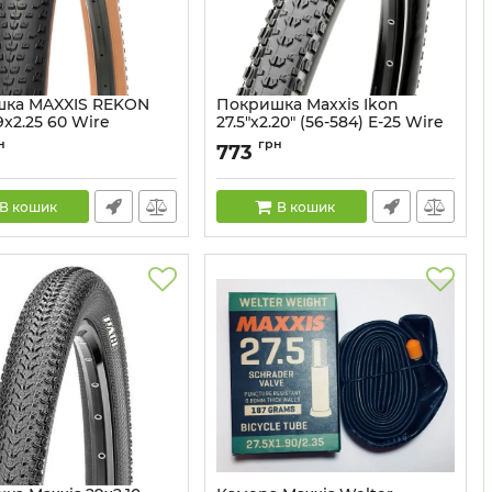
ка MAXXIS REKON
Покришка Maxxis Ikon
x2.25 60 Wire
27.5"х2.20" (56-584) E-25 Wire
L Single Compound
60TPI SC
н
грн
773
ETB00415100
Артикул:
ETB00327000
В кошик
В кошик