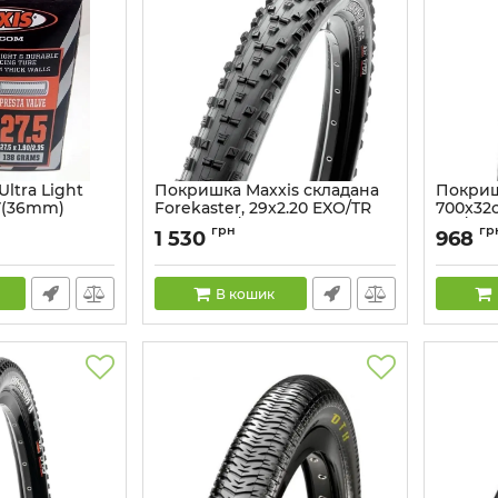
ltra Light
Покришка Maxxis складана
Покриш
FV(36mm)
Forekaster, 29x2.20 EXO/TR
700x32c
60TPI, 62a/60a
57a/62a
грн
гр
1 530
968
Артикул:
52967056
Артикул:
В кошик