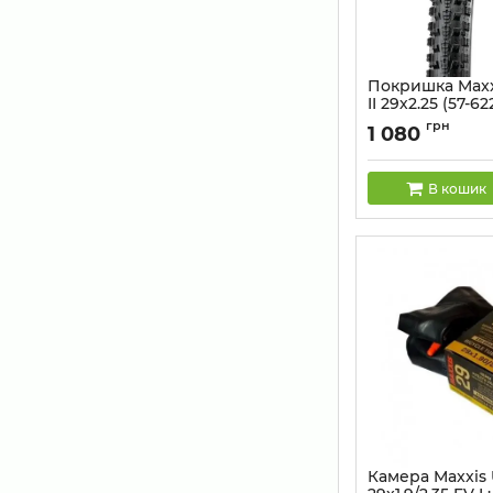
Покришка Maxx
II 29х2.25 (57-6
Артикул:
52968451
грн
1 080
В кошик
Камера Maxxis U