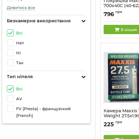
Покришка Maxx
700x40C (40-62
Дивитись все
SC EXO
грн
796
Артикул:
ETB00448
Безкамерне використання
В кошик
Всі
Нет
Ні
Так
Тип ніпеля
Всі
AV
FV (Presta) - французский
Камера Maxxis 
(French)
Weight 27.5x1.9
Артикул:
51750784
грн
225