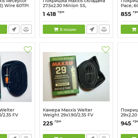
is Receptor
Покришка Maxxis складана
Покришк
2) Wire 60TPI
27.5x2.30 Minion SS,
Pace, 6
TR/Silkworm/EXO 60TPI, 60a
Артикул:
грн
гр
1 418
855
900
Артикул:
52910071
В кошик
Welter
Камера Maxxis Welter
Покриш
0/2.35 FV
Weight 29x1.90/2.35 FV
29х2.20
62a/60a
Артикул:
51968261
грн
гр
225
945
Артикул: