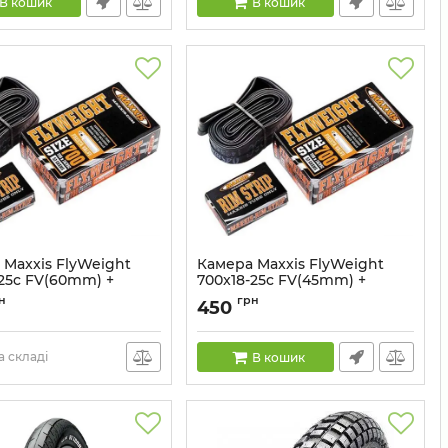
В кошик
В кошик
 Maxxis FlyWeight
Камера Maxxis FlyWeight
-25c FV(60mm) +
700x18-25c FV(45mm) +
р
фліппер
н
грн
450
51698782
Артикул:
51698780
 складі
В кошик