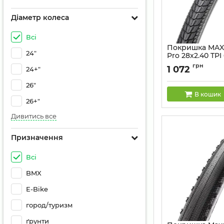
Діаметр колеса
Всі
Покришка MAXX
24"
Pro 28x2.40 TPI
RI+REF
грн
1 072
24+"
Артикул:
ETB00490
26"
В кошик
26+"
Дивитись все
Призначення
Всі
BMX
E-Bike
город/туризм
ґрунти