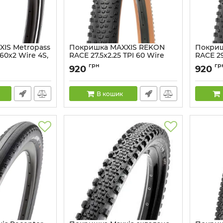
IS Metropass
Покришка MAXXIS REKON
Покриш
 60x2 Wire 4S,
RACE 27.5x2.25 TPI 60 Wire
RACE 29
TANWALL
TANWAL
грн
гр
920
920
200
Артикул:
ETB00415200
Артикул:
В кошик