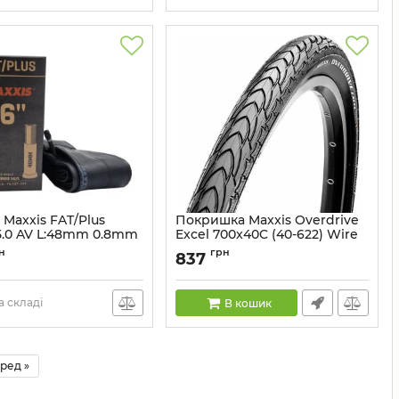
Maxxis FAT/Plus
Покришка Maxxis Overdrive
/5.0 AV L:48mm 0.8mm
Excel 700x40C (40-622) Wire
60TPI SC SilkShield
4717784040233
н
грн
837
Артикул:
ETB00394200
 складі
В кошик
ред »