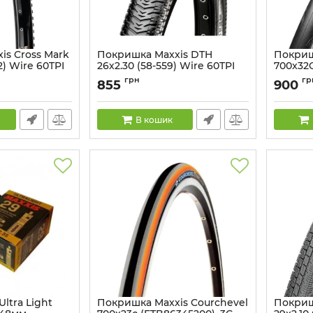
is Cross Mark
Покришка Maxxis DTH
Покриш
22) Wire 60TPI
26х2.30 (58-559) Wire 60TPI
700x32C
60TPI
Артикул:
4717784023243
грн
гр
855
900
Артикул:
В кошик
ltra Light
Покришка Maxxis Courchevel
Покриш