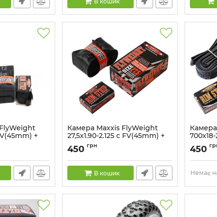
В кошик
FlyWeight
Камера Maxxis FlyWeight
Камера
 FV(45mm) +
27,5x1.90-2.125 c FV(45mm) +
700x18
фліппер
фліппе
грн
гр
450
450
Артикул:
51751200
Артикул:
Немає на
В кошик