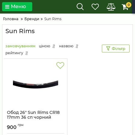
0
Меню
Головна
Бренди
Sun Rims
Sun Rims
замовчуванням
ціною
назвою
Фільтр
рейтингу
Обод 26" Sun Rims CR18
17mm 36 сп чорний
Артикул:
131475
грн
900