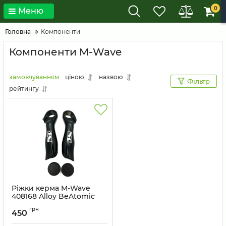
0
Меню
Головна
Компоненти
Компоненти M-Wave
замовчуванням
ціною
назвою
Фільтр
рейтингу
Ріжки керма M-Wave
408168 Alloy BeAtomic
105мм
грн
450
Артикул:
408168