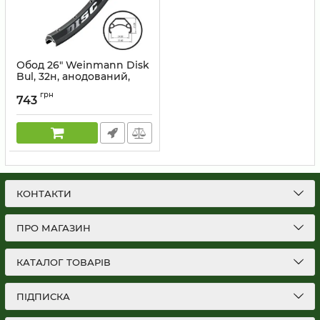
Обод 26" Weinmann Disk
Bul, 32н, анодований,
пістонований, під
грн
дискові гальма, чорний
743
Артикул:
RIM-26-49
КОНТАКТИ
ПРО МАГАЗИН
КАТАЛОГ ТОВАРІВ
ПІДПИСКА