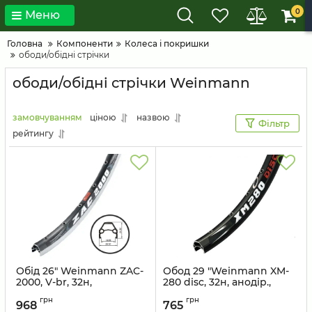
0
Меню
Головна
Компоненти
Колеса і покришки
ободи/обідні стрічки
ободи/обідні стрічки Weinmann
замовчуванням
ціною
назвою
Фільтр
рейтингу
Обід 26" Weinmann ZAC-
Обод 29 "Weinmann XM-
2000, V-br, 32н,
280 disc, 32н, анодір.,
пістонований, чорний
пістон., Під диск. гальм,
грн
грн
чорн.
968
765
Артикул:
26-ZAC2000-32