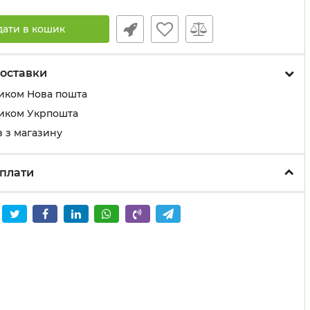
дати в кошик
оставки
иком Нова пошта
иком Укрпошта
 з магазину
плати