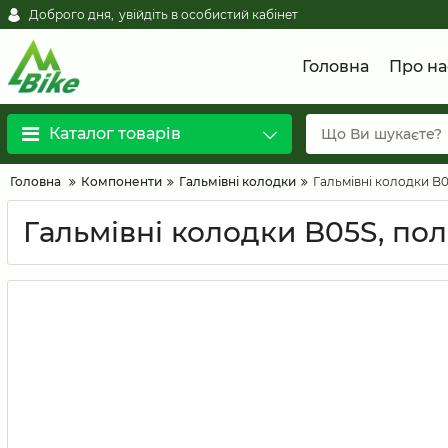
Доброго дня,
увійдіть в особистий кабінет
Головна
Про на
Каталог товарів
Головна
Компоненти
Гальмівні колодки
Гальмівні колодки B0
Гальмівні колодки B05S, пол