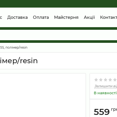
с
Доставка
Оплата
Майстерня
Акції
Контак
5S, полімер/resin
імер/resin
Залишити ві
В наявності
559
гр