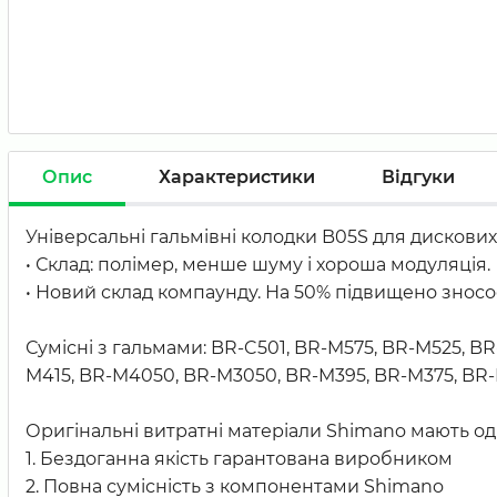
Опис
Характеристики
Відгуки
Універсальні гальмівні колодки B05S для дискових
• Склад: полімер, менше шуму і хороша модуляція.
• Новий склад компаунду. На 50% підвищено зносост
Сумісні з гальмами: BR-C501, BR-M575, BR-M525, 
M415, BR-M4050, BR-M3050, BR-M395, BR-M375, BR-
Оригінальні витратні матеріали Shimano мають од
1. Бездоганна якість гарантована виробником
2. Повна сумісність з компонентами Shimano