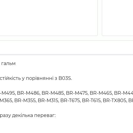
 гальм
ійкість у порівнянні з B03S.
BR-M495, BR-M486, BR-M485, BR-M475, BR-M465, BR-M44
M365, BR-M355, BR-M315, BR-T675, BR-T615, BR-TX805,
разу декілька переваг: