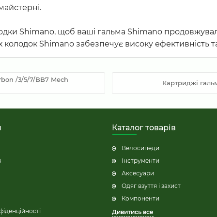
майстерні.
лодки Shimano, щоб ваші гальма Shimano продовжува
них колодок Shimano забезпечує високу ефективність 
arbon /3/5/7/BB7 Mech
Картриджі гальм
н
Каталог товарів
Велосипеди
я
Інструменти
Аксесуари
Одяг взуття і захист
Компоненти
фіденційності
Дивитись все