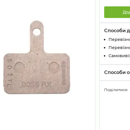
До
Способи д
Перевізн
Перевізн
Самовивіз
Способи о
Поділитися: