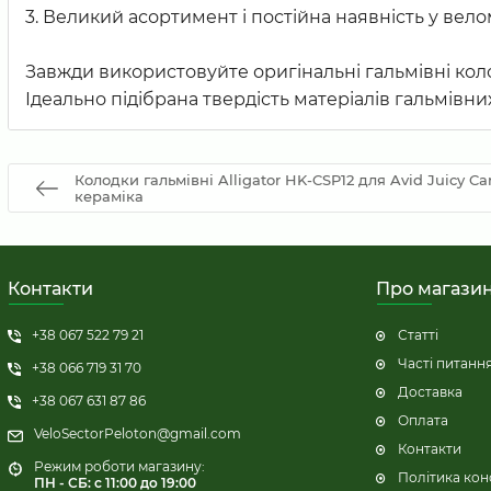
3. Великий асортимент і постійна наявність у вело
Завжди використовуйте оригінальні гальмівні ко
Ідеально підібрана твердість матеріалів гальмів
Колодки гальмівні Alligator HK-CSP12 для Avid Juicy C
кераміка
Контакти
Про магази
+38 067 522 79 21
Статті
Часті питанн
+38 066 719 31 70
Доставка
+38 067 631 87 86
Оплата
VeloSectorPeloton@gmail.com
Контакти
Режим роботи магазину:
Політика кон
ПН - СБ: с 11:00 до 19:00