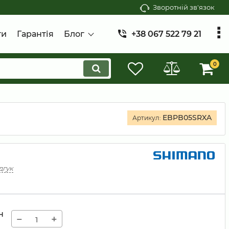
Зворотній зв'язок
ти
Гарантія
Блог
+38 067 522 79 21
0
EBPB05SRXA
Артикул:
дгук
н
−
+