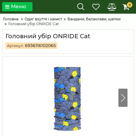
0
Меню
Головна
Одяг взуття і захист
Бандани, балаклави, шапки
Головний убір ONRIDE Cat
Головний убір ONRIDE Cat
6936116102065
Артикул: