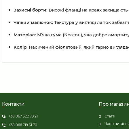
Захисні борти:
Високі фланці на краях захищають р
Чіпкий малюнок:
Текстура у вигляді лапок забезпе
Матеріал:
М’яка гума (Кратон), яка добре амортизу
Колір:
Насичений фіолетовий, який гарно виглядає 
Контакти
Про магази
+38 067 522 79 21
Статті
Часті питанн
+38 066 719 31 70