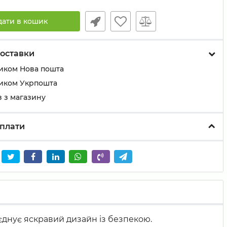
дати в кошик
оставки
иком Нова пошта
иком Укрпошта
 з магазину
плати
єднує яскравий дизайн із безпекою.