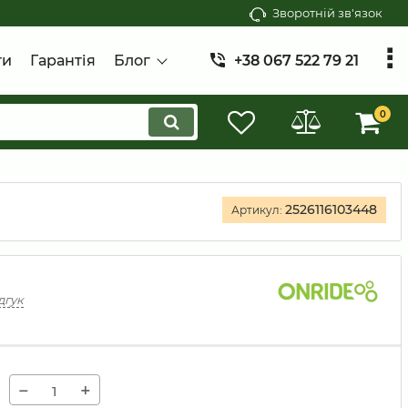
Зворотній зв'язок
ти
Гарантія
Блог
+38 067 522 79 21
0
2526116103448
Артикул:
дгук
−
+