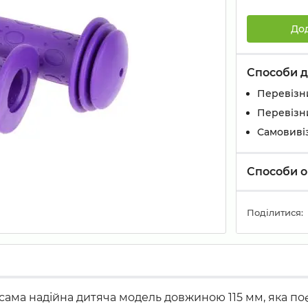
До
Способи д
Перевізн
Перевізн
Самовивіз
Способи о
Поділитися:
 сама надійна дитяча модель довжиною 115 мм, яка по