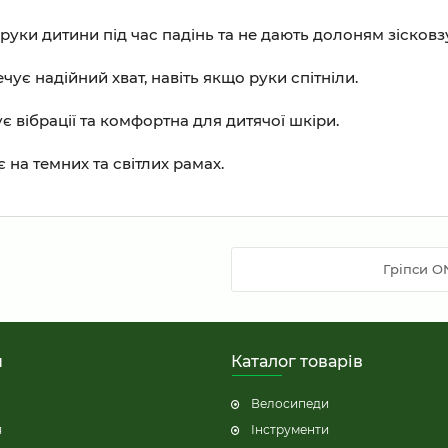
уки дитини під час падінь та не дають долоням зісковз
чує надійний хват, навіть якщо руки спітніли.
є вібрації та комфортна для дитячої шкіри.
на темних та світлих рамах.
Гріпси ON
н
Каталог товарів
Велосипеди
я
Інструменти