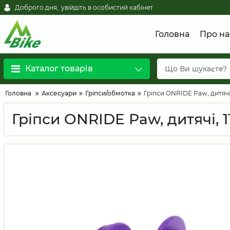
Доброго дня,
увійдіть в особистий кабінет
Головна
Про на
Каталог товарів
Головна
Аксесуари
Гріпси/обмотка
Гріпси ONRIDE Paw, дитячі,
Гріпси ONRIDE Paw, дитячі, 1