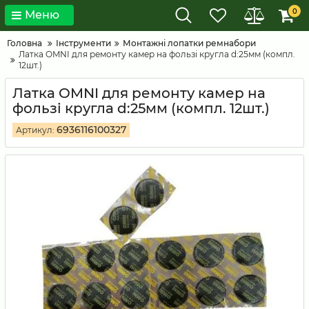
0
Меню
Головна
Інструменти
Монтажні лопатки ремнабори
Латка OMNI для ремонту камер на фользі кругла d:25мм (компл.
12шт.)
Латка OMNI для ремонту камер на
фользі кругла d:25мм (компл. 12шт.)
6936116100327
Артикул: