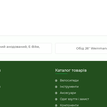
орний анодований, E-Bike,
Обід 26" Weinmann
н
Каталог товарів
Велосипеди
я
Інструменти
Аксесуари
Одяг взуття і захист
Компоненти