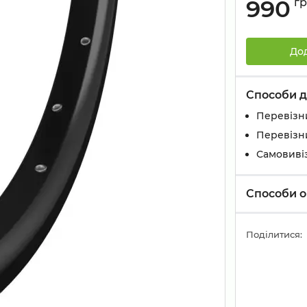
990
г
До
Способи д
Перевізн
Перевізн
Самовивіз
Способи о
Поділитися: