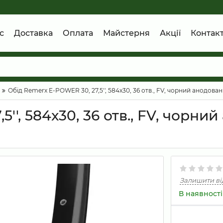
с
Доставка
Оплата
Майстерня
Акції
Контак
Обід Remerx E-POWER 30, 27,5'', 584x30, 36 отв., FV, чорний анодова
'', 584x30, 36 отв., FV, чорний
Залишити ві
В наявності