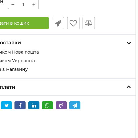
рн
−
+
дати в кошик
оставки
иком Нова пошта
иком Укрпошта
 з магазину
плати