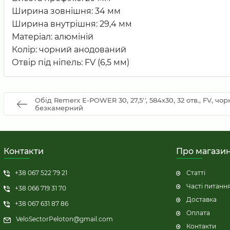
Ширина зовнішня: 34 мм
Ширина внутрішня: 29,4 мм
Матеріал: алюміній
Колір: чорний анодований
Отвір під ніпель: FV (6,5 мм)
Обід Remerx E-POWER 30, 27,5'', 584x30, 32 отв., FV, ч
безкамерний
Контакти
Про магази
+38 067 522 79 21
Статті
Часті питанн
+38 066 719 31 70
Доставка
+38 067 631 87 86
Оплата
VeloSectorPeloton@gmail.com
Контакти