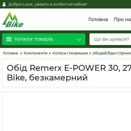
Доброго дня,
увійдіть в особистий кабінет
Головна
Про на
Каталог товарів
Головна
Компоненти
Колеса і покришки
ободи/обідні стрічки
Обід Remerx E-POWER 30, 27,5
Bike, безкамерний