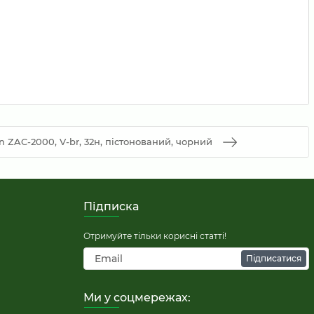
 ZAC-2000, V-br, 32н, пістонований, чорний
Підписка
Отримуйте тільки корисні статті!
Підписатися
Ми у соцмережах: