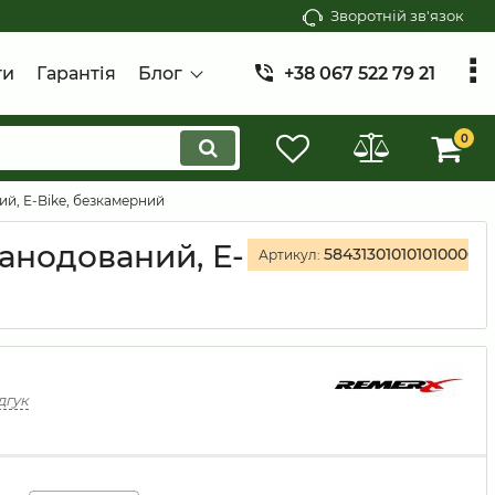
Зворотній зв'язок
ти
Гарантія
Блог
+38 067 522 79 21
0
ний, E-Bike, безкамерний
 анодований, E-
58431301010101000001
Артикул:
дгук