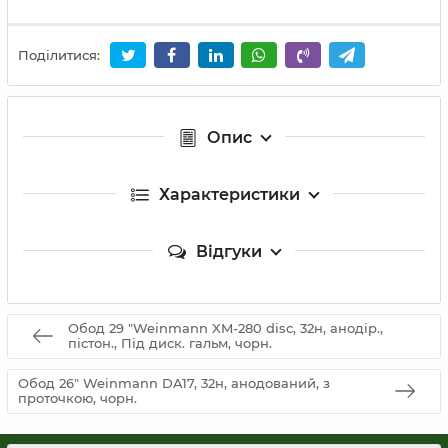
Поділитися:
Опис
Характеристики
Відгуки
Обод 29 "Weinmann XM-280 disc, 32н, анодір.,
пістон., Під диск. гальм, чорн.
Обод 26" Weinmann DA17, 32н, анодований, з
проточкою, чорн.