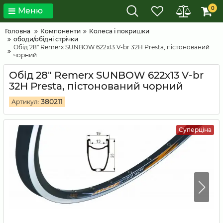
0
Меню
Головна
Компоненти
Колеса і покришки
ободи/обідні стрічки
Обід 28" Remerx SUNBOW 622x13 V-br 32H Presta, пістонований
чорний
Обід 28" Remerx SUNBOW 622x13 V-br
32H Presta, пістонований чорний
380211
Артикул:
Суперціна