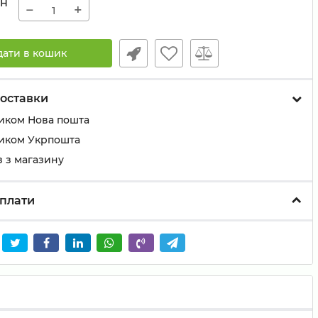
рн
−
+
дати в кошик
оставки
иком Нова пошта
иком Укрпошта
 з магазину
плати