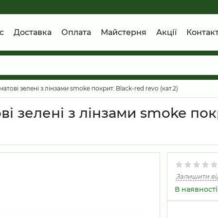
с
Доставка
Оплата
Майстерня
Акції
Контак
атові зелені з лінзами smoke покрит. Black-red revo (кат.2)
ві зелені з лінзами smoke покр
Залишити ві
В наявності