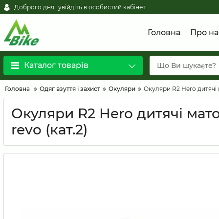
Доброго дня,
увійдіть в особистий кабінет
Головна
Про на
Каталог товарів
Головна
Одяг взуття і захист
Окуляри
Окуляри R2 Hero дитячі м
Окуляри R2 Hero дитячі мато
revo (кат.2)