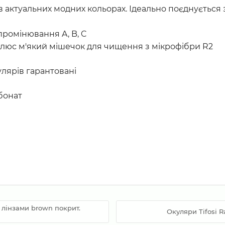
 в актуальних модних кольорах. Ідеально поєднуєтьс
промінювання A, B, C
плюс м'який мішечок для чищення з мікрофібри R2
улярів гарантовані
бонат
 лінзами brown покрит.
Окуляри Tifosi Ra