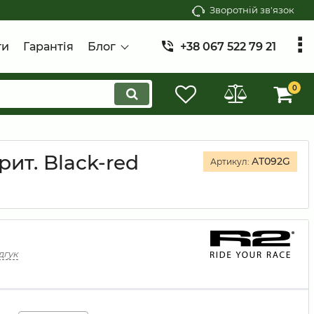
Зворотній зв'язок
ти
Гарантія
Блог
+38 067 522 79 21
0
ит. Black-red
AT092G
Артикул:
дгук