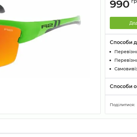
990
г
До
Способи д
Перевізн
Перевізн
Самовивіз
Способи о
Поділитися: