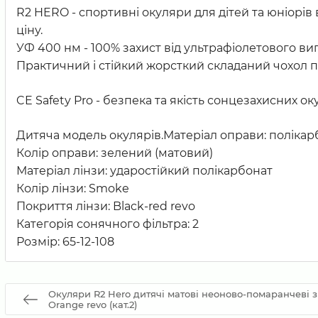
R2 HERO - спортивні окуляри для дітей та юніорів
ціну.
УФ 400 нм - 100% захист від ультрафіолетового ви
Практичний і стійкий жорсткий складаний чохол 
CE Safety Pro - безпека та якість сонцезахисних ок
Дитяча модель окулярів.Матеріал оправи: полікар
Колір оправи: зелений (матовий)
Матеріал лінзи: ударостійкий полікарбонат
Колір лінзи: Smoke
Покриття лінзи: Black-red revo
Категорія сонячного фільтра: 2
Розмір: 65-12-108
Окуляри R2 Hero дитячі матові неоново-помаранчеві з
Orange revo (кат.2)