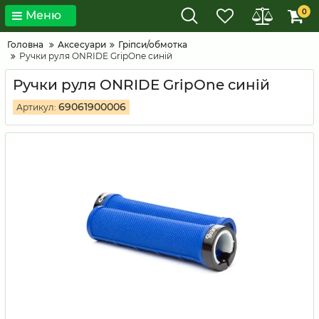
0
Меню
Головна
Аксесуари
Гріпси/обмотка
Ручки руля ONRIDE GripOne синій
Ручки руля ONRIDE GripOne синій
69061900006
Артикул: