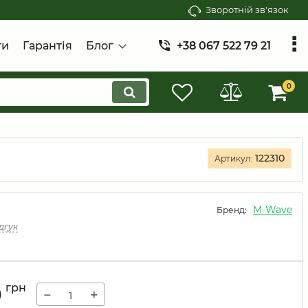
Зворотній зв'язок
ти
Гарантія
Блог
+38 067 522 79 21
0
122310
Артикул:
M-Wave
Бренд:
дгук
0
грн
−
+