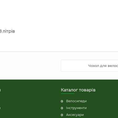
8 літрів
Чохол для вело
н
Каталог товарів
Велосипеди
я
Інструменти
Аксесуари