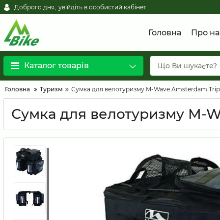
Доброго дня,
увійдіть в особистий кабінет
Головна
Про на
Каталог товарів
Головна
Туризм
Сумка для велотуризму M-Wave Amsterdam Trip
Сумка для велотуризму M-W