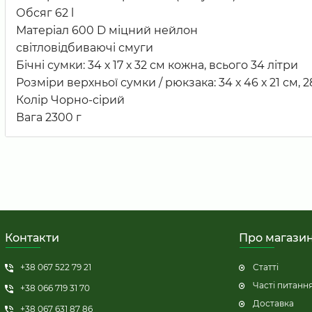
Обсяг 62 l
Матеріал 600 D міцний нейлон
світловідбиваючі смуги
Бічні сумки: 34 х 17 х 32 см кожна, всього 34 літри
Розміри верхньої сумки / рюкзака: 34 х 46 х 21 см, 2
Колір Чорно-сірий
Вага 2300 г
Контакти
Про магази
+38 067 522 79 21
Статті
Часті питанн
+38 066 719 31 70
Доставка
+38 067 631 87 86