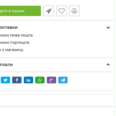
дати в кошик
оставки
иком Нова пошта
иком Укрпошта
 з магазину
плати