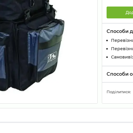
До
Способи д
Перевізн
Перевізн
Самовивіз
Способи о
Поділитися: