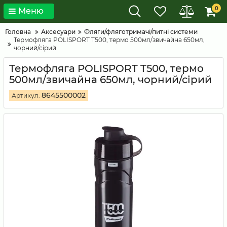
0
Меню
Головна
Аксесуари
Фляги/фляготримачі/питні системи
Термофляга POLISPORT T500, термо 500мл/звичайна 650мл,
чорний/сірий
Термофляга POLISPORT T500, термо
500мл/звичайна 650мл, чорний/сірий
8645500002
Артикул: