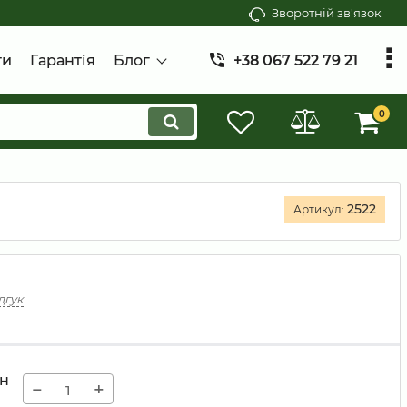
Зворотній зв'язок
ти
Гарантія
Блог
+38 067 522 79 21
0
2522
Артикул:
дгук
н
−
+