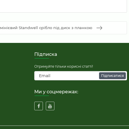
мінієвий Standwell срібло під диск з планкою
Підписка
Отримуйте тільки корисні статті!
Підписатися
Ми у соцмережах: