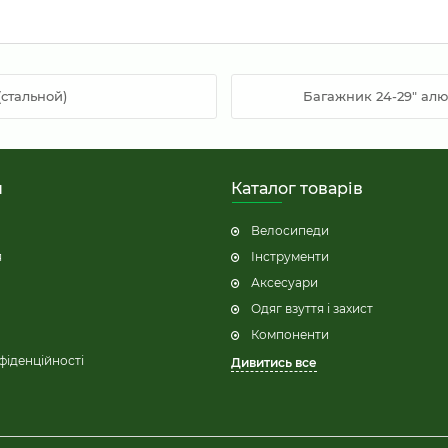
(стальной)
Багажник 24-29" алю
н
Каталог товарів
Велосипеди
я
Інструменти
Аксесуари
Одяг взуття і захист
Компоненти
фіденційності
Дивитись все