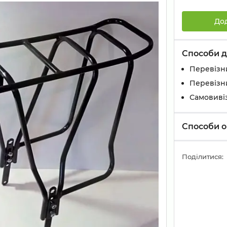
До
Способи д
Перевізн
Перевізн
Самовивіз
Способи о
Поділитися: