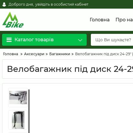
Доброго дня,
увійдіть в особистий кабінет
Головна
Про на
Каталог товарів
Головна
Аксесуари
Багажники
Велобагажник під диск 24-29" 
Велобагажник під диск 24-29