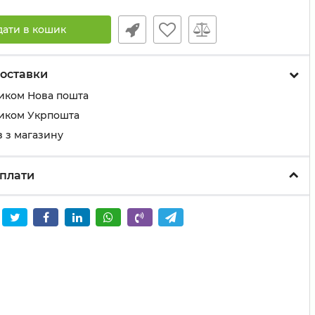
дати в кошик
оставки
иком Нова пошта
иком Укрпошта
 з магазину
плати