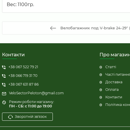
Вес: 1100гр.
Велобагажник под V-brake 24-29" 
Контакти
Про магази
+38 067 522 79 21
Статті
Часті питанн
+38 066 719 31 70
Доставка
+38 067 631 87 86
Оплата
VeloSectorPeloton@gmail.com
Контакти
Режим роботи магазину:
Політика кон
ПН - СБ: с 11:00 до 19:00
Зворотній зв'язок