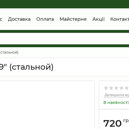
с
Доставка
Оплата
Майстерня
Акції
Контак
(стальной)
" (стальной)
Залишити ві
В наявності
720
гр