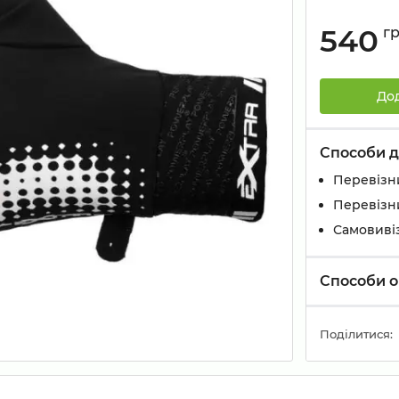
540
г
До
Способи д
Перевізн
Перевізн
Самовивіз
Способи о
Поділитися: