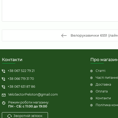
Велорукавички 6551 (лайм
Контакти
Про магази
+38 067 522 79 21
Статті
Часті питанн
+38 066 719 31 70
Доставка
+38 067 631 87 86
Оплата
VeloSectorPeloton@gmail.com
Контакти
Режим роботи магазину:
Політика кон
ПН - СБ: с 11:00 до 19:00
Зворотній зв'язок