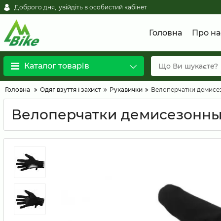
Доброго дня,
увійдіть в особистий кабінет
Головна
Про на
Каталог товарів
Головна
Одяг взуття і захист
Рукавички
Велоперчатки демисе
Велоперчатки демисезонны