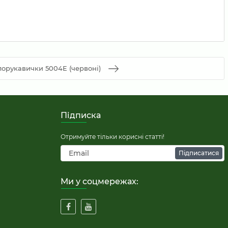
орукавички 5004E (червоні)
Підписка
Отримуйте тільки корисні статті!
Підписатися
Ми у соцмережах: