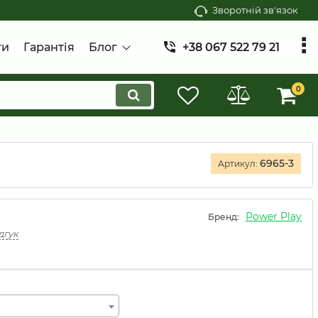
Зворотній зв'язок
ти
Гарантія
Блог
+38 067 522 79 21
0
6965-3
Артикул:
Power Play
Бренд:
дгук