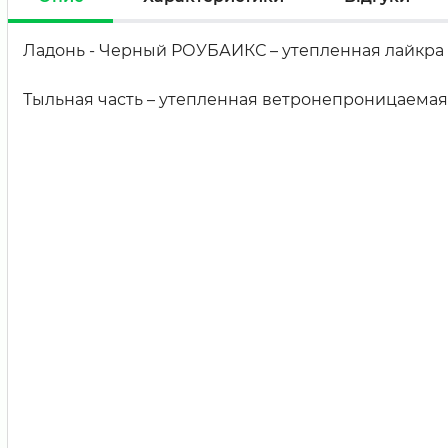
Ладонь - Черный РОУБАИКС – утепленная лайкра
Тыльная часть – утепленная ветронепроницаемая