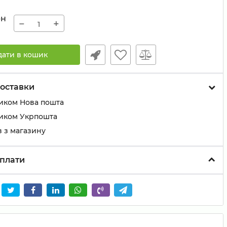
рн
−
+
дати в кошик
оставки
иком Нова пошта
иком Укрпошта
 з магазину
плати