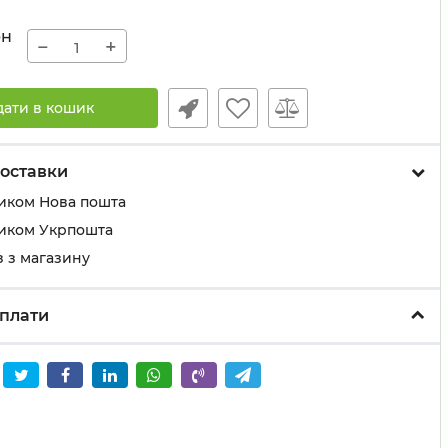
рн
−
+
дати в кошик
оставки
иком Нова пошта
иком Укрпошта
 з магазину
плати