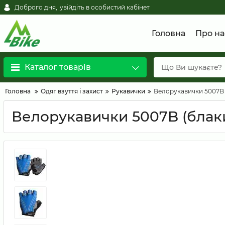
Доброго дня,
увійдіть в особистий кабінет
Головна
Про на
Каталог товарів
Головна
Одяг взуття і захист
Рукавички
Велорукавички 5007B 
Велорукавички 5007B (блаки