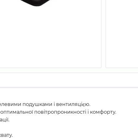
гелевими подушками і вентиляцією.
я оптимальної повітропроникності і комфорту.
ції.
вату.