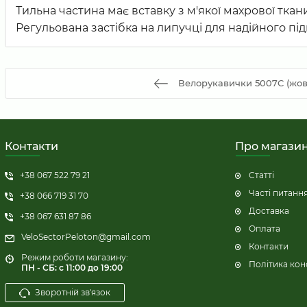
Тильна частина має вставку з м'якої махрової ткан
Регульована застібка на липучці для надійного під
Велорукавички 5007C (жовт
Контакти
Про магази
+38 067 522 79 21
Статті
Часті питанн
+38 066 719 31 70
Доставка
+38 067 631 87 86
Оплата
VeloSectorPeloton@gmail.com
Контакти
Режим роботи магазину:
Політика кон
ПН - СБ: с 11:00 до 19:00
Зворотній зв'язок