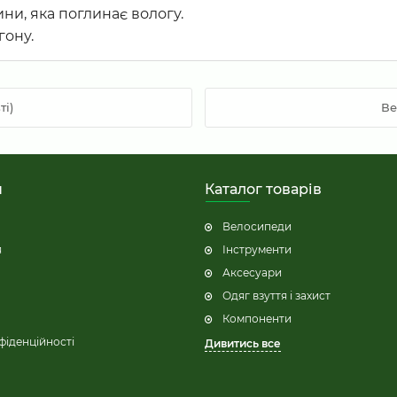
ини, яка поглинає вологу.
гону.
і)
Ве
н
Каталог товарів
Велосипеди
я
Інструменти
Аксесуари
Одяг взуття і захист
Компоненти
фіденційності
Дивитись все