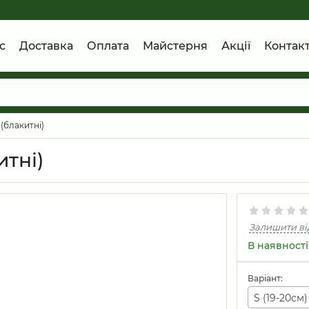
с
Доставка
Оплата
Майстерня
Акції
Контак
(блакитні)
тні)
Залишити ві
В наявності
Варіант:
S (19-20см)