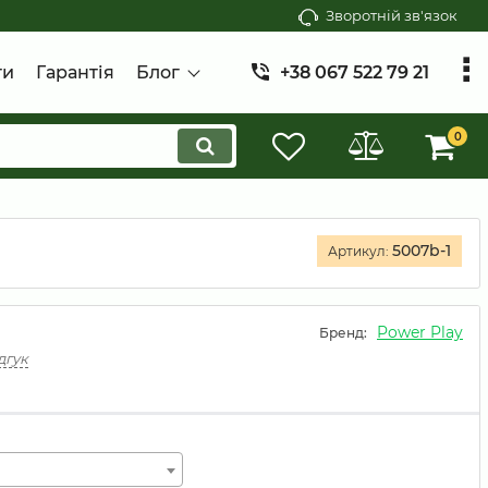
Зворотній зв'язок
ти
Гарантія
Блог
+38 067 522 79 21
0
5007b-1
Артикул:
Power Play
Бренд:
дгук