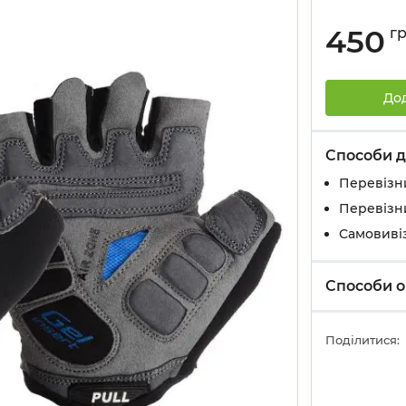
450
г
До
Способи д
Перевізн
Перевізн
Самовивіз
Способи о
Поділитися: