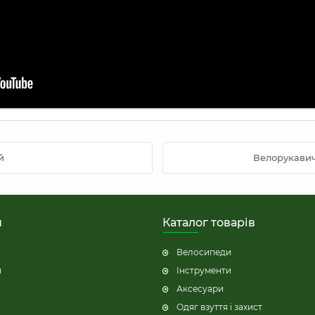
й
Велорукавич
н
Каталог товарів
Велосипеди
я
Інструменти
Аксесуари
Одяг взуття і захист