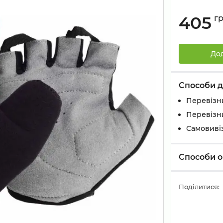
405
г
До
Способи д
Перевізн
Перевізн
Самовивіз
Способи о
Поділитися: