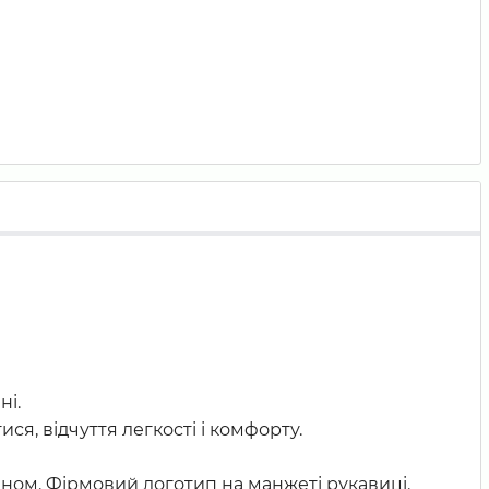
ні.
я, відчуття легкості і комфорту.
йном. Фірмовий логотип на манжеті рукавиці.