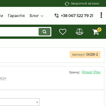
Зворотній зв'язок
ти
Гарантія
Блог
+38 067 522 79 21
0
002B-2
Артикул:
Power Play
Бренд:
дгук