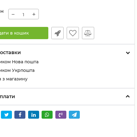
рн
−
+
дати в кошик
оставки
иком Нова пошта
иком Укрпошта
 з магазину
плати