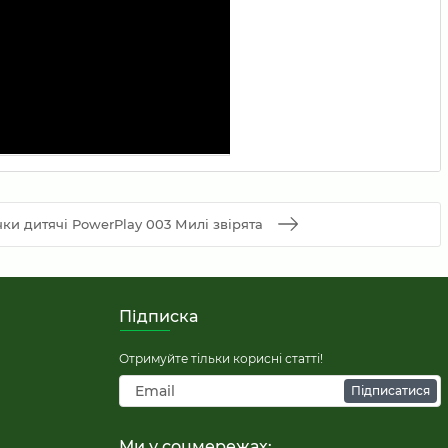
ки дитячі PowerPlay 003 Милі звірята
Підписка
Отримуйте тільки корисні статті!
Підписатися
Ми у соцмережах: