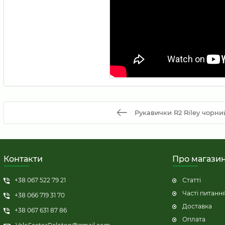
Рукавички R2 Riley чорни
Контакти
Про магази
+38 067 522 79 21
Статті
Часті питанн
+38 066 719 31 70
Доставка
+38 067 631 87 86
Оплата