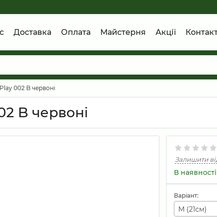
с
Доставка
Оплата
Майстерня
Акції
Контак
lay 002 B червоні
02 B червоні
Залишити ві
В наявності
Варіант:
M (21см)