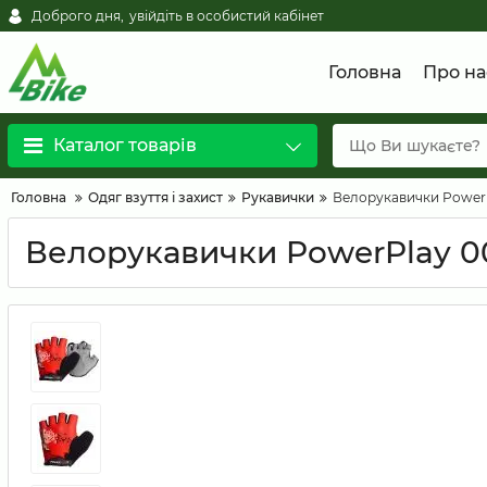
Доброго дня,
увійдіть в особистий кабінет
Головна
Про на
Каталог товарів
Головна
Одяг взуття і захист
Рукавички
Велорукавички PowerP
Велорукавички PowerPlay 0