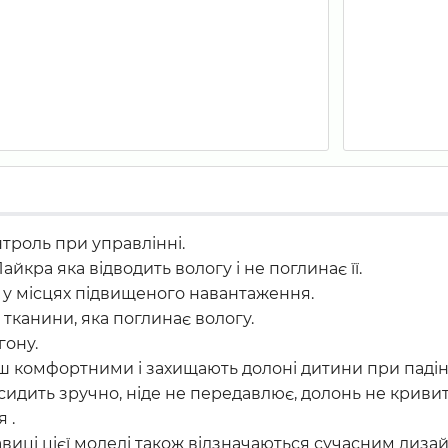
троль при управлінні.
кра яка відводить вологу і не поглинає її.
ї у місцях підвищеного навантаження.
 тканини, яка поглинає вологу.
гону.
ш комфортними і захищають долоні дитини при падін
идить зручно, ніде не передавлює, долонь не кривитис
 .
виці цієї моделі також відзначаються сучасним диза