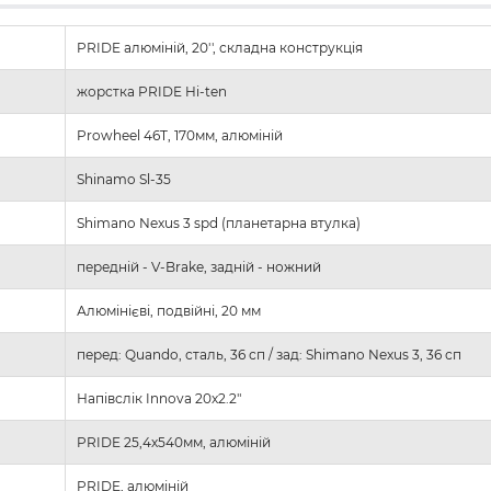
PRIDE алюміній, 20'', складна конструкція
жорстка PRIDE Hi-ten
Prowheel 46T, 170мм, алюміній
Shinamo Sl-35
Shimano Nexus 3 spd (планетарна втулка)
передній - V-Brake, задній - ножний
Алюмінієві, подвійні, 20 мм
перед: Quando, сталь, 36 сп / зад: Shimano Nexus 3, 36 сп
Напівслік Innova 20х2.2"
PRIDE 25,4х540мм, алюміній
PRIDE, алюміній