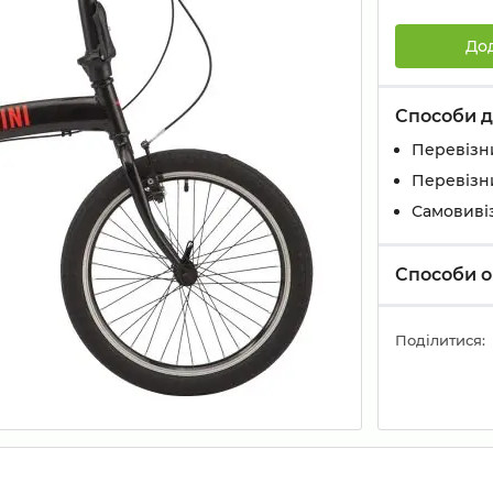
До
Способи д
Перевізн
Перевізн
Самовивіз
Способи о
Поділитися: