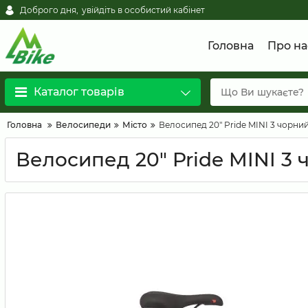
Доброго дня,
увійдіть в особистий кабінет
Головна
Про на
Каталог товарів
Головна
Велосипеди
Місто
Велосипед 20" Pride MINI 3 чорни
Велосипед 20" Pride MINI 3 