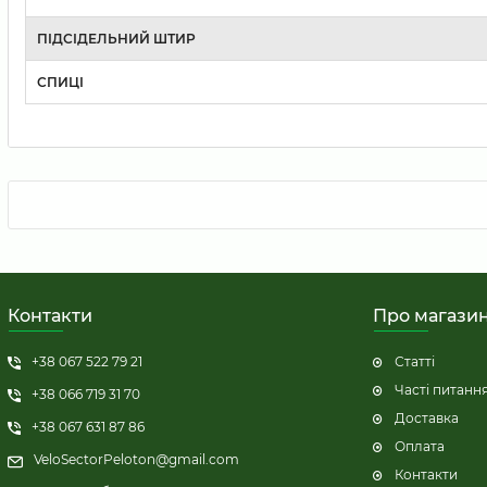
ПІДСІДЕЛЬНИЙ ШТИР
СПИЦІ
Контакти
Про магази
+38 067 522 79 21
Статті
Часті питанн
+38 066 719 31 70
Доставка
+38 067 631 87 86
Оплата
VeloSectorPeloton@gmail.com
Контакти