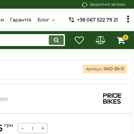
Зворотній зв'язок
ти
Гарантія
Блог
+38 067 522 79 21
0
SKD-30-11
Артикул:
дгук
5
грн
−
+