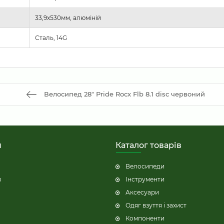
33,9x530мм, алюміній
Сталь, 14G
Велосипед 28" Pride Rocx Flb 8.1 disc червоний
н
Каталог товарів
Велосипеди
я
Інструменти
Аксесуари
Одяг взуття і захист
Компоненти