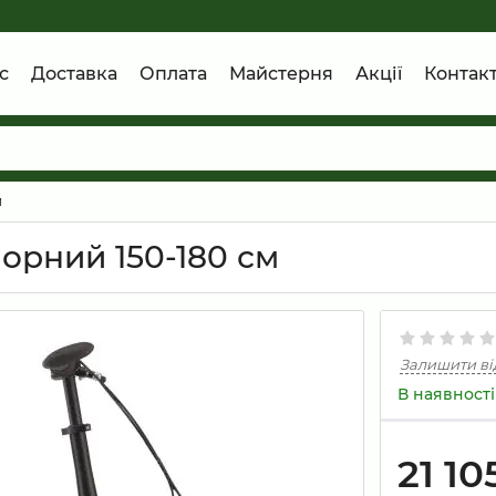
с
Доставка
Оплата
Майстерня
Акції
Контак
й
чорний 150-180 см
Залишити ві
В наявності
21 10