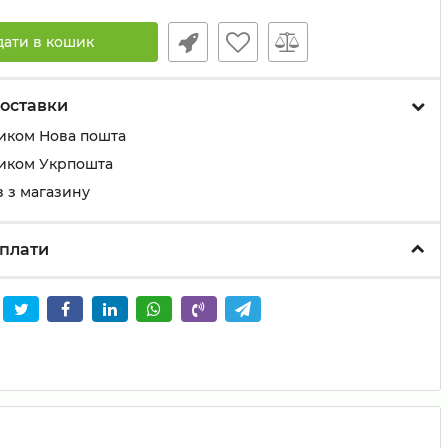
дати в кошик
оставки
иком Нова пошта
иком Укрпошта
 з магазину
плати