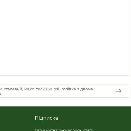
, сталевий, макс. тиск 160 psi, голівка з двома
р
Підписка
Отримуйте тільки корисні статті!