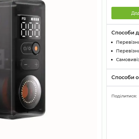
До
Способи д
Перевізн
Перевізн
Самовивіз
Способи о
Поділитися: