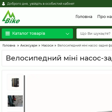
Доброго дня,
увійдіть в особистий кабінет
Головна
Про на
Каталог товарів
Головна
Аксесуари
Насоси
Велосипедний міні насос-задня фар
Велосипедний міні насос-зад