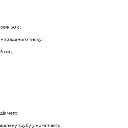
овж 50 с;
ня заданого тиску;
5 год;
діаметр;
ідельну трубу у комплекті;