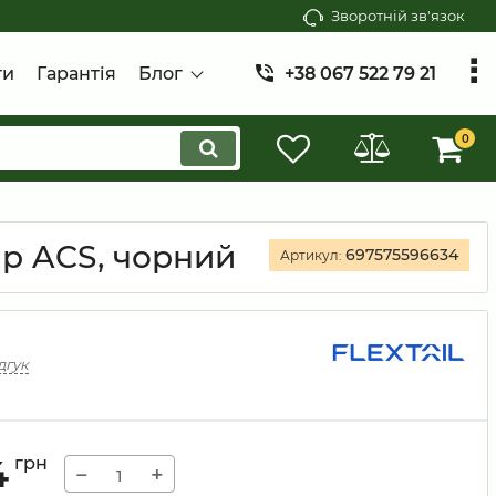
Зворотній зв'язок
ти
Гарантія
Блог
+38 067 522 79 21
0
mp ACS, чорний
697575596634
Артикул:
дгук
4
грн
−
+