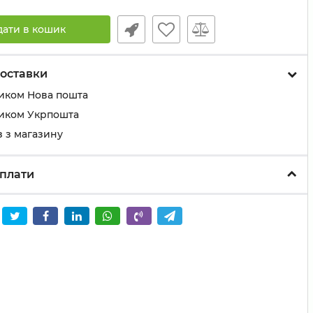
дати в кошик
оставки
иком Нова пошта
иком Укрпошта
 з магазину
плати