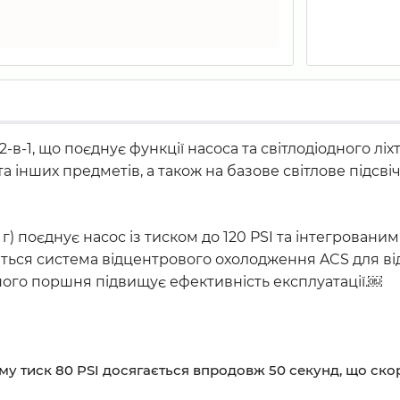
2-в-1, що поєднує функції насоса та світлодіодного л
 та інших предметів, а також на базове світлове підс
0 г) поєднує насос із тиском до 120 PSI та інтегрова
диться система відцентрового охолодження ACS для ві
ного поршня підвищує ефективність експлуатації.￼
му тиск 80 PSI досягається впродовж 50 секунд, що ско