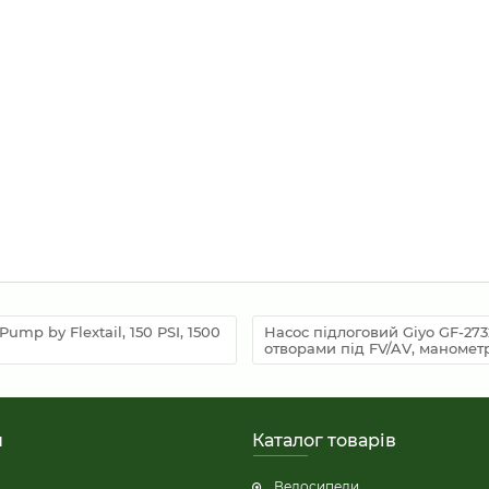
ump by Flextail, 150 PSI, 1500
Насос підлоговий Giyo GF-2732
отворами під FV/AV, маномет
н
Каталог товарів
Велосипеди