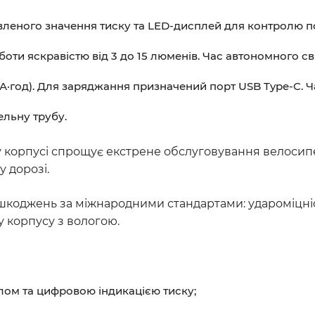
леного значення тиску та LED-дисплей для контролю п
ти яскравістю від 3 до 15 люменів. Час автономного світ
 мА·год). Для заряджання призначений порт USB Type-C. 
ельну трубу.
му корпусі спрощує екстрене обслуговування велосип
 дорозі.
шкоджень за міжнародними стандартами: удароміцність
у корпусу з вологою.
тлом та цифровою індикацією тиску;