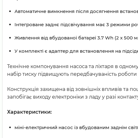
Автоматичне вимкнення після досягнення встанов
Інтегроване заднє підсвічування має 3 режими робо
Живлення від вбудованої батареї 3.7 Wh (2 х 500
У комплекті є адаптер для встановлення на підсід
Технічне компонування насоса та ліхтаря в одно
набір тиску підвищують передбачуваність роботи у
Конструкція захищена від зовнішніх впливів та по
запобігає виходу електроніки з ладу у разі контакт
Характеристики:
міні-електричний насос із вбудованим заднім сві