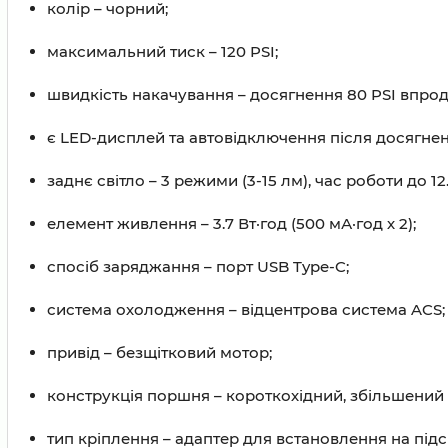
колір – чорний;
максимальний тиск – 120 PSI;
швидкість накачування – досягнення 80 PSI впрод
є LED-дисплей та автовідключення після досягнен
заднє світло – 3 режими (3-15 лм), час роботи до 12.
елемент живлення – 3.7 Вт·год (500 мА·год х 2);
спосіб заряджання – порт USB Type-C;
система охолодження – відцентрова система ACS;
привід – безщітковий мотор;
конструкція поршня – короткохідний, збільшений 
тип кріплення – адаптер для встановлення на підс