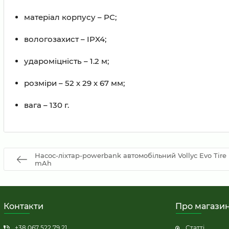
матеріал корпусу – PC;
вологозахист – IPX4;
удароміцність – 1.2 м;
розміри – 52 х 29 х 67 мм;
вага – 130 г.
Насос-ліхтар-powerbank автомобільний Vollyc Evo Tire P
mAh
Контакти
Про магази
+38 067 522 79 21
Статті