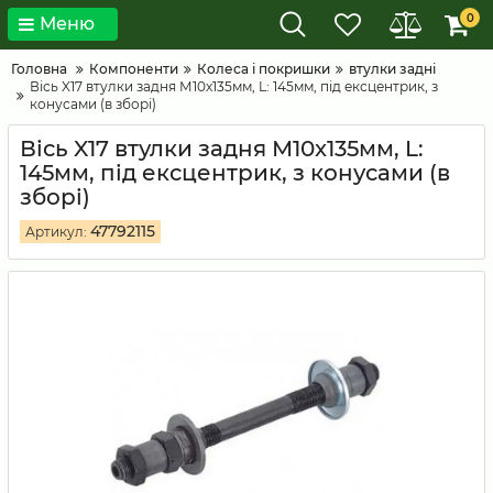
0
Меню
Головна
Компоненти
Колеса і покришки
втулки задні
Вісь X17 втулки задня М10x135мм, L: 145мм, під ексцентрик, з
конусами (в зборі)
Вісь X17 втулки задня М10x135мм, L:
145мм, під ексцентрик, з конусами (в
зборі)
47792115
Артикул: