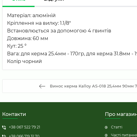
Матеріал: алюміній
Кріплення на вилку: 1.1/8"
Встановлюється за допомогою 4 гвинтів
Довжина: 60 мм
Кут: 25 °
Вага: для керма 25.4мм - 170гр, для керма 31.8мм - 
Колір чорний
Винос керма Kalloy AS-018 25,4мм 90мм 7г
Контакти
Про магази
+38 067 522 79 21
Статті
Часті питанн
+38 066 719 31 70