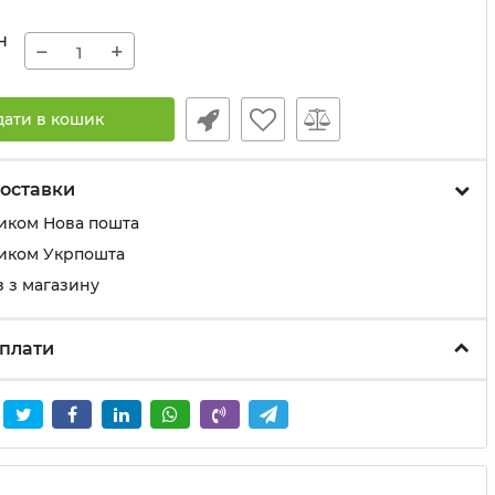
н
−
+
дати в кошик
оставки
иком Нова пошта
иком Укрпошта
 з магазину
плати