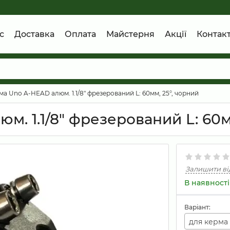
с
Доставка
Оплата
Майстерня
Акції
Контак
а Uno A-HEAD алюм. 1.1/8" фрезерований L: 60мм, 25°, чорний
. 1.1/8" фрезерований L: 60м
Залишити ві
В наявності
Варіант:
для керма 