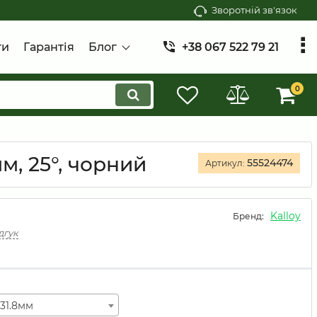
Зворотній зв'язок
ти
Гарантія
Блог
+38 067 522 79 21
0
м, 25°, чорний
55524474
Артикул:
Kalloy
Бренд:
дгук
31.8мм