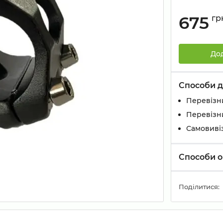
675
гр
До
Способи д
Перевізн
Перевізн
Самовивіз
Способи о
Поділитися: