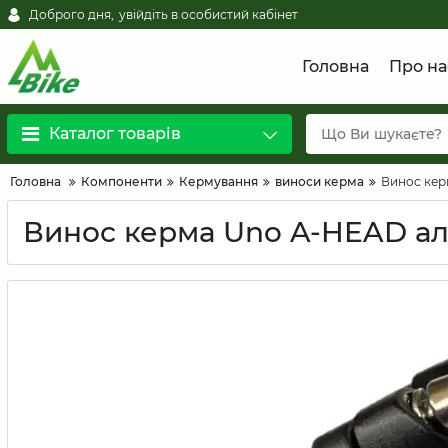
Доброго дня,
увійдіть в особистий кабінет
Головна
Про на
Каталог товарів
Головна
Компоненти
Кермування
виноси керма
Винос керм
Винос керма Uno A-HEAD алюм