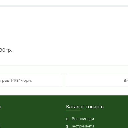
190гр.
рад 1-1/8" чорн.
Ви
н
Каталог товарів
Велосипеди
я
Інструменти