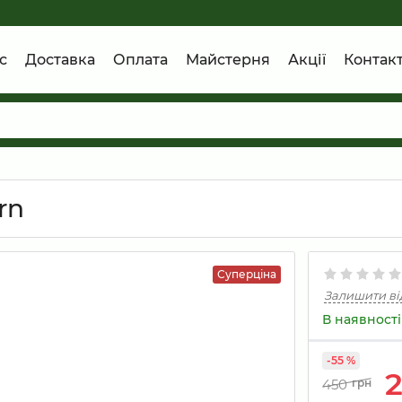
с
Доставка
Оплата
Майстерня
Акції
Контак
rn
Суперціна
Залишити ві
В наявності
-55 %
450
грн