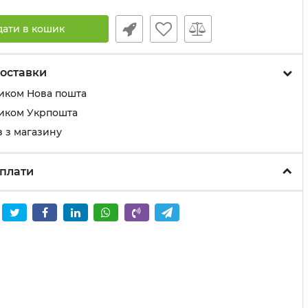
дати в кошик
оставки
иком Нова пошта
иком Укрпошта
 з магазину
плати