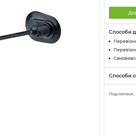
До
Способи д
Перевізн
Перевізн
Самовивіз
Способи о
Поділитися: