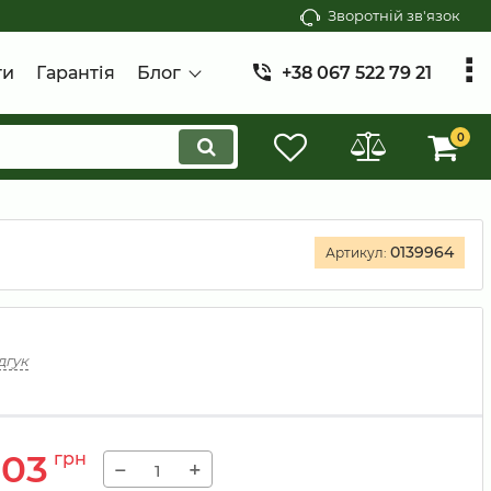
Зворотній зв'язок
ти
Гарантія
Блог
+38 067 522 79 21
0
0139964
Артикул:
дгук
203
грн
−
+