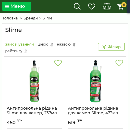
0
Меню
Головна
Бренди
Slime
Slime
замовчуванням
ціною
назвою
Фільтр
рейтингу
Антипрокольна рідина
Антипрокольна рідина
Slime для камер, 237мл
для камер Slime, 473мл
Артикул:
10015
Артикул:
10026
грн
грн
450
619