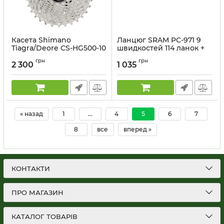
Касета Shimano
Ланцюг SRAM PC-971 9
Tiagra/Deore CS-HG500-10
швидкостей 114 ланок +
11-32 10 зірок
замок PowerLink Gold
грн
грн
ОЕМ
2 300
1 035
Артикул:
ICSHG50010132
Артикул:
87.2745.114.116
« назад
1
...
4
5
6
7
8
все
вперед »
КОНТАКТИ
ПРО МАГАЗИН
КАТАЛОГ ТОВАРІВ