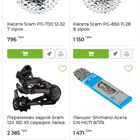
Касета Sram PG-730 12-32
Касета Sram PG-850 11-28
7 зірок
8 зірок
Артикул:
00.0000.200.293
Артикул:
00.0000.200.395
грн
грн
796
1 150
Перемикач задній Sram
Ланцюг Shimano Acera
12A RD X5 середня лапка
CN-HG71 8/7/6
10 швидкостей
швидкостей
грн
грн
2 385
1 471
Артикул:
00.7515.081.010
Артикул:
ECNHG71C116I