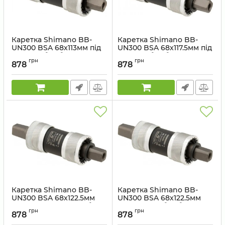
Каретка Shimano BB-
Каретка Shimano BB-
UN300 BSA 68x113мм під
UN300 BSA 68x117.5мм під
квадрат без болтів
квадрат без болтів
грн
грн
878
878
Артикул:
EBBUN300B13X
Артикул:
EBBUN300B17X
Каретка Shimano BB-
Каретка Shimano BB-
UN300 BSA 68x122.5мм
UN300 BSA 68x122.5мм
(123 мм) під квадрат без
під квадрат без болтів
грн
грн
болтів
878
878
Артикул:
EBBUN300B22X
Артикул:
EBBUN300B23X