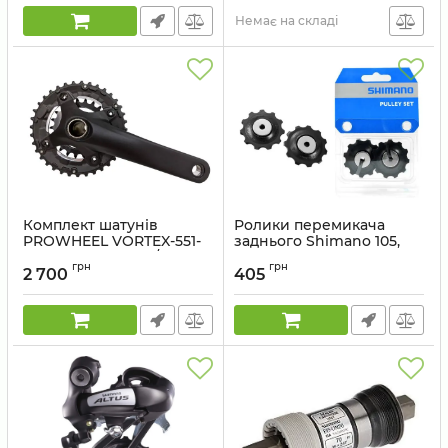
Артикул:
ISMSH56A
Немає на складі
Комплект шатунів
Ролики перемикача
PROWHEEL VORTEX-551-
заднього Shimano 105,
TT (10S) 175mm, 22/36T
RD-5700
грн
грн
black
2 700
405
Артикул:
Y5XH98120
Артикул:
CHW-00-34