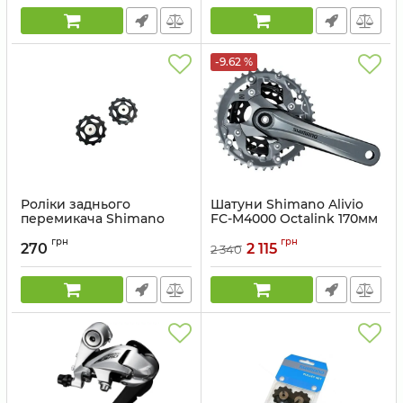
-9.62 %
Роліки заднього
Шатуни Shimano Alivio
перемикача Shimano
FC-M4000 Octalink 170мм
RD-M410, Y5VP98050 13
40x30x22
грн
грн
зубів
270
2 115
2 340
Артикул:
EFCM4000C002X
Артикул:
Y5VP98050