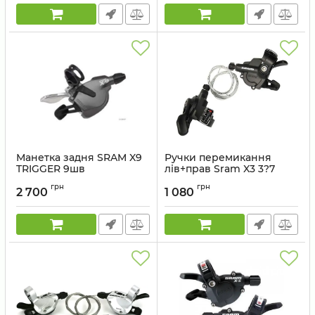
Манетка задня SRAM X9
Ручки перемикання
TRIGGER 9шв
лів+прав Sram X3 3?7
Артикул:
00.7015.161.010
Артикул:
00.7015.093.030
грн
грн
2 700
1 080