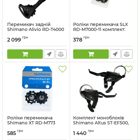
Перемикач задній
Роліки перемикача SLX
Shimano Alivio RD-T4000
RD-M7000-11 комплект:
SGS 9 швидкостей
нижній + верхній
грн
грн
довгий важіль
2 099
378
Артикул:
Y5RS98010
Артикул:
ERDT4000SGSL
Роліки перемикача
Комплект моноблоків
Shimano XT RD-M773
Shimano Altus ST-EF500,
комплект: нижній +
3x8, пара
грн
грн
верхній
585
1 440
Артикул:
STEF50023x8AL
Артикул:
Y5XF98130