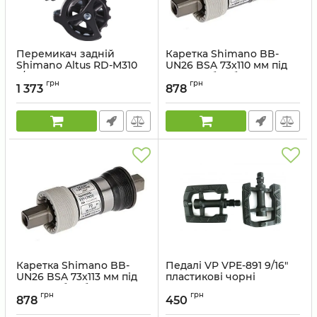
Перемикач задній
Каретка Shimano BB-
Shimano Altus RD-M310
UN26 BSA 73x110 мм під
7/8 швидкостей довгий
квадрат без болтів
грн
грн
важіль чорний
1 373
878
Артикул:
42113111
Артикул:
ERDM310DL
Каретка Shimano BB-
Педалі VP VPE-891 9/16"
UN26 BSA 73x113 мм під
пластикові чорні
квадрат без болтів
Артикул:
41218914
грн
грн
878
450
Артикул:
42113114