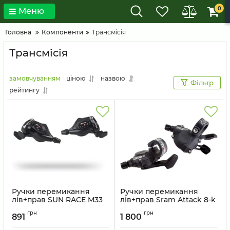
0
Меню
Головна
Компоненти
Трансмісія
Трансмісія
замовчуванням
ціною
назвою
Фільтр
рейтингу
Ручки перемикання
Ручки перемикання
лів+прав SUN RACE M33
лів+прав Sram Attack 8-k
інд. 7-k тригер
Артикул:
00.7015.045.010
грн
грн
891
1 800
Артикул:
SHLC-45-01