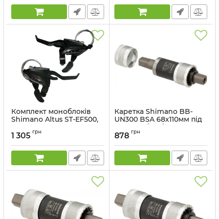
Комплект моноблоків
Каретка Shimano BB-
Shimano Altus ST-EF500,
UN300 BSA 68x110мм під
3x7, пара
квадрат без болтів
грн
грн
1 305
878
Артикул:
STEF50023x7AL
Артикул:
EBBUN300B10X