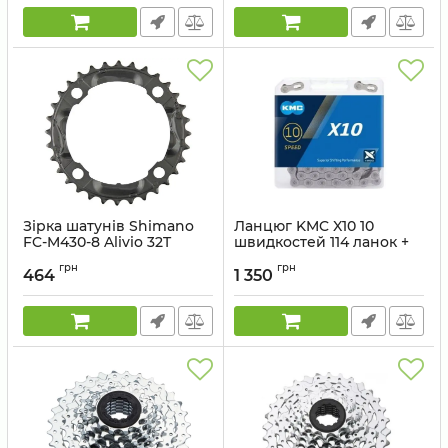
Зірка шатунів Shimano
Ланцюг KMC X10 10
FC-M430-8 Alivio 32T
швидкостей 114 ланок +
чорна, сталь
замок
грн
грн
464
1 350
Артикул:
Y1M098050
Артикул:
X10